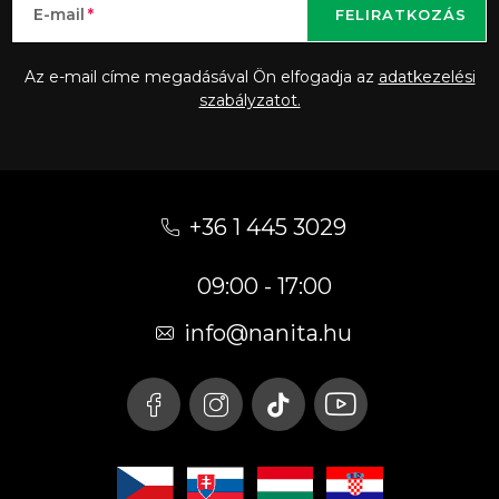
E-mail
FELIRATKOZÁS
Az e-mail címe megadásával Ön elfogadja az
adatkezelési
szabályzatot.
L
á
+36 1 445 3029
b
09:00 - 17:00
l
é
info
@
nanita.hu
c