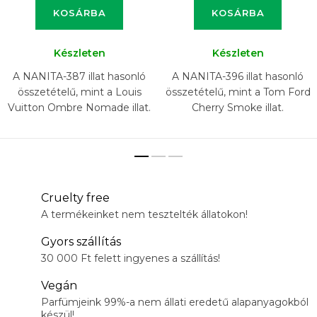
KOSÁRBA
KOSÁRBA
Készleten
Készleten
A NANITA-387 illat hasonló
A NANITA-396 illat hasonló
összetételű, mint a Louis
összetételű, mint a Tom Ford
Vuitton Ombre Nomade illat.
Cherry Smoke illat.
Cruelty free
A termékeinket nem tesztelték állatokon!
Gyors szállítás
30 000 Ft felett ingyenes a szállítás!
Vegán
Parfümjeink 99%-a nem állati eredetű alapanyagokból
készül!