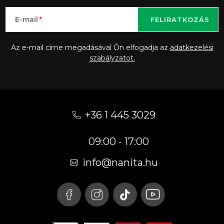
E-mail
FELIRATKOZÁS
Az e-mail címe megadásával Ön elfogadja az
adatkezelési
szabályzatot.
L
á
+36 1 445 3029
b
09:00 - 17:00
l
é
info
@
nanita.hu
c