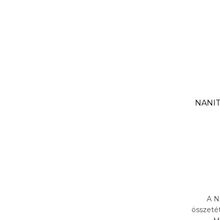
NANIT
A N
összeté