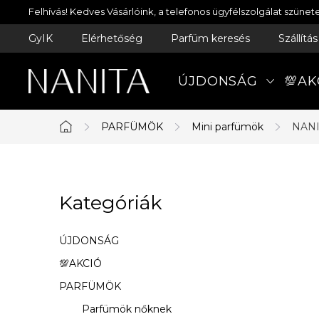
Ugrás
Felhívás! Kedves Vásárlóink, a telefonos ügyfélszolgálat szün
a
GyIK
Elérhetőség
Parfüm keresés
Szállítá
fő
tartalomhoz
ÚJDONSÁG
💯AK
PARFÜMÖK
Mini parfümök
NANI
Kezdőlap
O
Kategóriák
Kategóriák
l
átugrása
d
ÚJDONSÁG
a
💯AKCIÓ
PARFÜMÖK
l
Parfümök nőknek