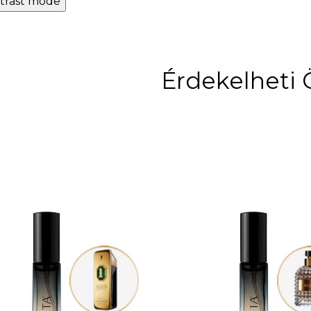
trast mode
Érdekelheti 