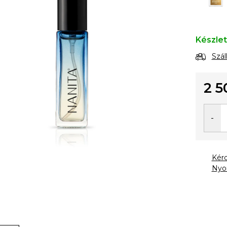
Készle
Szál
2 5
Egysé
Kér
Nyo