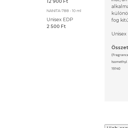
12 900 Ft
alkalma
NANITA-788 - 10 ml
különö
Unisex EDP
fog kit
2 500 Ft
Unisex
Össze
(Fragrance
Isomethyl 
19140