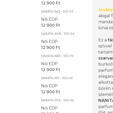
12 900 Ft
ásvány
NANITA-542 - 100 ml
akigal f
Női EDP
mandar
12 900 Ft
kínai 
NANITA-608 - 100 ml
Ez a
fá
Női EDP
szívvel
12 900 Ft
tartal
NANITA-685 - 100 ml
szarva
Női EDP
burkol
12 900 Ft
parfüm
eleganc
NANITA-167 - 100 ml
alkott
Női EDP
bőrén m
12 900 Ft
személ
NANITA-073 - 100 ml
NANIT
parfum
Női EDP
illat, 