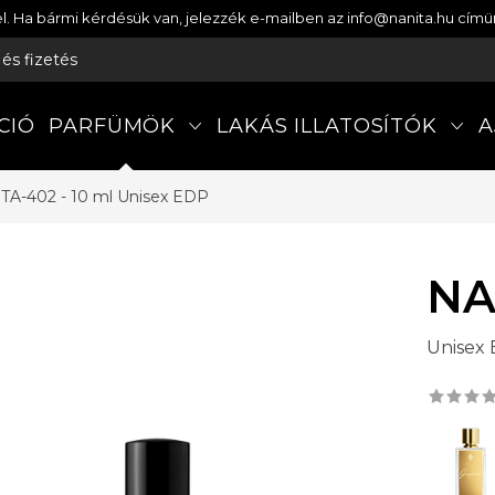
etel. Ha bármi kérdésük van, jelezzék e-mailben az info@nanita.hu cí
s és fizetés
CIÓ
PARFÜMÖK
LAKÁS ILLATOSÍTÓK
A
TA-402 - 10 ml
Unisex EDP
NA
Unisex