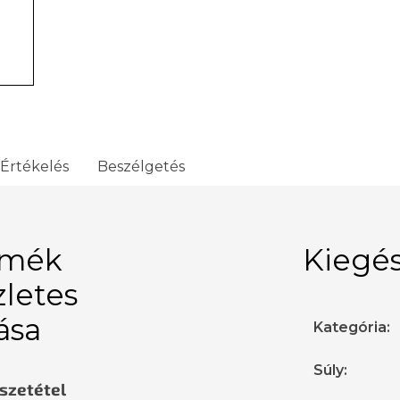
Értékelés
Beszélgetés
rmék
Kiegés
zletes
rása
Kategória
:
Súly
:
sszetétel