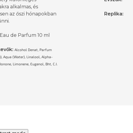
kra alkalmas, és
sen az őszi hónapokban
Replika
:
űnni.
 Eau de Parfum 10 ml
tevők:
Alcohol Denat, Parfum
), Aqua (Water), Linalool, Alpha-
Ionone, Limonene, Eugenol, Bht, C.I.