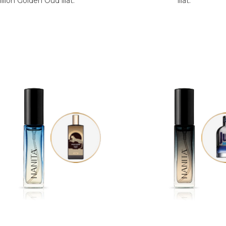
llion Golden Oud illat.
illat.