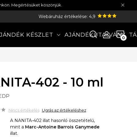
münkön. Megértésüket köszönjük.
Webáruház értékelése: 4,9
KOS
JÁNDÉK KÉSZLET
AJÁNDÉKUTALVÁNY
TÁ
NITA-402 - 10 ml
 EDP
Nincs értékelés
Ugrás az értékeléshez
A NANITA-402 illat hasonló összetételű,
mint a
Marc-Antoine Barrois Ganymede
illat.