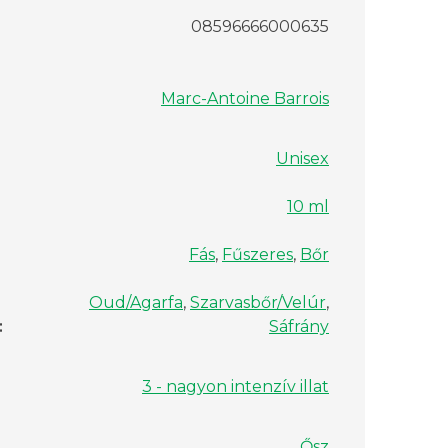
08596666000635
Marc-Antoine Barrois
Unisex
10 ml
Fás
,
Fűszeres
,
Bőr
Oud/Agarfa
,
Szarvasbőr/Velúr
,
:
Sáfrány
3 - nagyon intenzív illat
Ősz