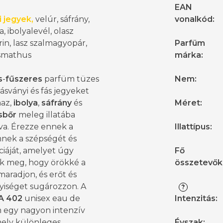
EAN
i jegyek,
velúr, sáfrány,
vonalkód
:
a, ibolyalevél, olasz
in,
lasz szalmagyopár
,
Parfüm
osmathus
márka
:
s
-
fűszeres
parfüm tüzes
Nem
:
 ásványi és fás jegyeket
maz,
ibolya
,
sáfrány
és
Méret
:
sbőr
meleg illatába
va. Érezze ennek a
Illattípus
:
nek a szépségét és
iáját, amelyet úgy
Fő
ak meg, hogy örökké a
összetevők
aradjon, és erőt és
yiséget sugározzon. A
?
A
402
unisex eau de
Intenzitás
:
 egy nagyon intenzív
amely különleges
Évszak
: