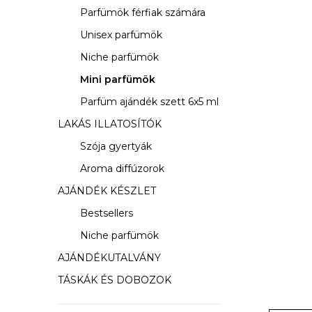
s
Parfümök férfiak számára
ó
Unisex parfümök
p
Niche parfümök
a
Mini parfümök
Parfüm ajándék szett 6x5 ml
n
LAKÁS ILLATOSÍTÓK
e
Szója gyertyák
l
Aroma diffúzorok
AJÁNDÉK KÉSZLET
Bestsellers
Niche parfümök
AJÁNDÉKUTALVÁNY
TÁSKÁK ÉS DOBOZOK