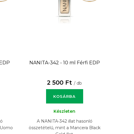
 EDP
NANITA-342 - 10 ml
Férfi EDP
2 500 Ft
/ db
KOSÁRBA
Készleten
ló
A NANITA-342 illat hasonló
o Uomo
összetételű, mint a Mancera Black