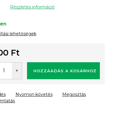
Részletes információ
ten
lítási lehetőségek
00 Ft
gár:
HOZZÁADÁS A KOSÁRHOZ
dés
Nyomon követés
Megosztás
mtatás