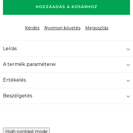
HOZZÁADÁS A KOSÁRHOZ
Kérdés
Nyomon követés
Megosztás
Leírás
A termék paraméterei
Értékelés
Beszélgetés
High-contrast mode