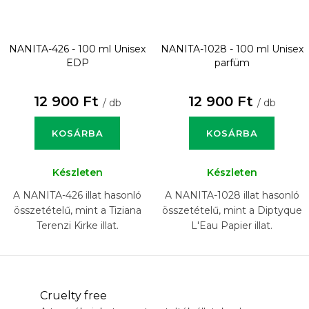
NANITA-426 - 100 ml
Unisex
NANITA-1028 - 100 ml
Unisex
EDP
parfüm
12 900 Ft
12 900 Ft
/ db
/ db
KOSÁRBA
KOSÁRBA
Készleten
Készleten
A NANITA-426 illat hasonló
A NANITA-1028 illat hasonló
összetételű, mint a Tiziana
összetételű, mint a Diptyque
Terenzi Kirke illat.
L'Eau Papier illat.
Cruelty free