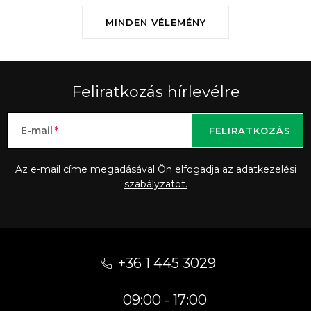
MINDEN VÉLEMÉNY
Feliratkozás hírlevélre
E-mail
FELIRATKOZÁS
Az e-mail címe megadásával Ön elfogadja az
adatkezelési
szabályzatot.
L
á
+36 1 445 3029
b
09:00 - 17:00
l