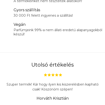
A termékeinket nem tesztelték állatokon!
Gyors szállítás
30 000 Ft felett ingyenes a szállítás!
Vegán
Parfümjeink 99%-a nem állati eredetű alapanyagokból
készül!
Utolsó értékelés
Szuper termék! Kár hogy ilyen kis kiszerelésben kapható
csak! Köszönöm szépen!
Horváth Krisztián