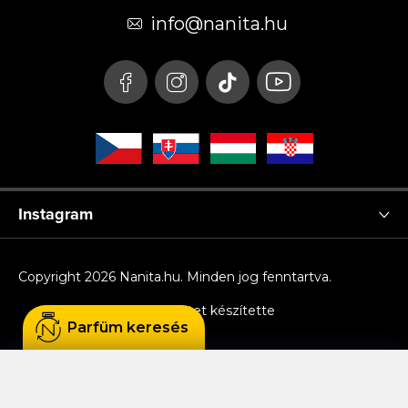
é
info
@
nanita.hu
c
Instagram
Copyright 2026
Nanita.hu
. Minden jog fenntartva.
Shoptet készítette
Parfüm keresés
Sütiket használunk, hogy Ön kényelmesen
böngészhessen az oldalon, és hogy a weboldal