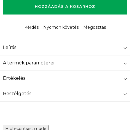
HOZZÁADÁS A KOSÁRHOZ
Kérdés
Nyomon követés
Megosztás
Leírás
A termék paraméterei
Értékelés
Beszélgetés
High-contrast mode