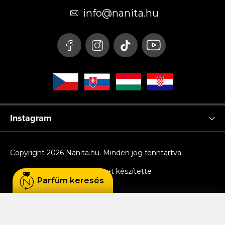
é
info
@
nanita.hu
c
Instagram
Copyright 2026
Nanita.hu
. Minden jog fenntartva.
Shoptet készítette
Parfüm keresés
Sütiket használunk, hogy Ön kényelmesen
böngészhessen az oldalon, és hogy a weboldal