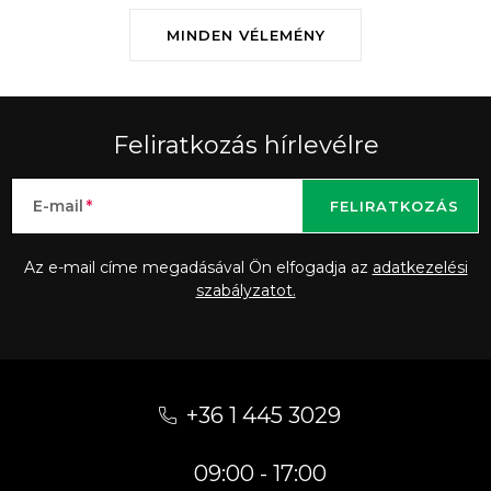
MINDEN VÉLEMÉNY
Feliratkozás hírlevélre
E-mail
FELIRATKOZÁS
Az e-mail címe megadásával Ön elfogadja az
adatkezelési
szabályzatot.
L
á
+36 1 445 3029
b
09:00 - 17:00
l