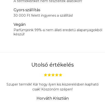
A termékeinket nem tesztelték állatokon!
Gyors szállítás
30 000 Ft felett ingyenes a szállítás!
Vegán
Parfümjeink 99%-a nem állati eredetű alapanyagokból
készül!
Utolsó értékelés
Szuper termék! Kár hogy ilyen kis kiszerelésben kapható
csak! Köszönöm szépen!
Horváth Krisztián