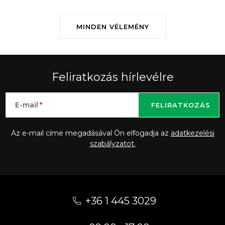
MINDEN VÉLEMÉNY
Feliratkozás hírlevélre
E-mail
FELIRATKOZÁS
Az e-mail címe megadásával Ön elfogadja az
adatkezelési
szabályzatot.
L
á
+36 1 445 3029
b