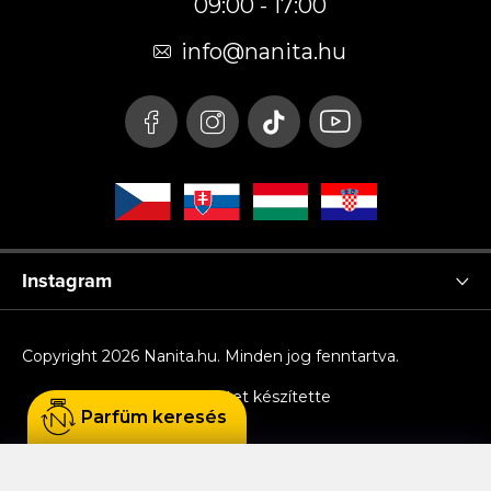
09:00 - 17:00
l
é
info
@
nanita.hu
c
Instagram
Copyright 2026
Nanita.hu
. Minden jog fenntartva.
Shoptet készítette
Parfüm keresés
Sütiket használunk, hogy Ön kényelmesen