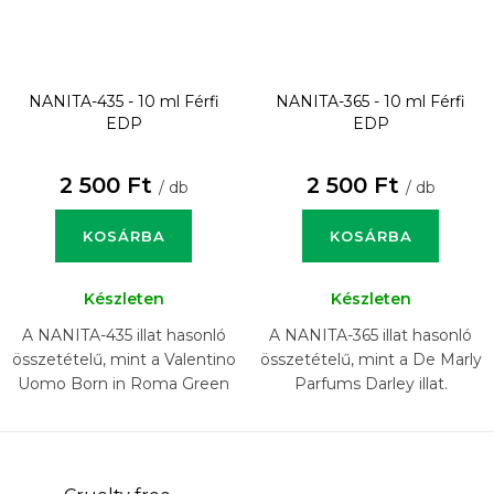
NANITA-435 - 10 ml
Férfi
NANITA-365 - 10 ml
Férfi
EDP
EDP
2 500 Ft
2 500 Ft
/ db
/ db
KOSÁRBA
KOSÁRBA
Készleten
Készleten
A NANITA-435 illat hasonló
A NANITA-365 illat hasonló
összetételű, mint a Valentino
összetételű, mint a De Marly
Uomo Born in Roma Green
Parfums Darley illat.
Stravaganza illat.