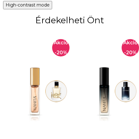
High-contrast mode
Érdekelheti Önt
-20%
-20%