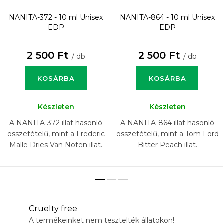
NANITA-372 - 10 ml
Unisex
NANITA-864 - 10 ml
Unisex
EDP
EDP
2 500 Ft
2 500 Ft
/ db
/ db
KOSÁRBA
KOSÁRBA
Készleten
Készleten
A NANITA-372 illat hasonló
A NANITA-864 illat hasonló
összetételű, mint a Frederic
összetételű, mint a Tom Ford
Malle Dries Van Noten illat.
Bitter Peach illat.
Cruelty free
A termékeinket nem tesztelték állatokon!