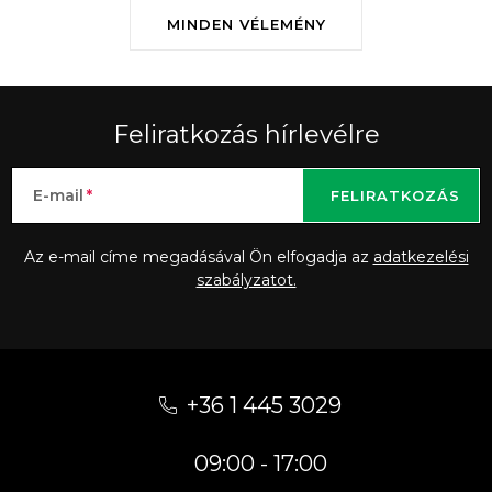
MINDEN VÉLEMÉNY
Feliratkozás hírlevélre
E-mail
FELIRATKOZÁS
Az e-mail címe megadásával Ön elfogadja az
adatkezelési
szabályzatot.
L
á
+36 1 445 3029
b
09:00 - 17:00
l