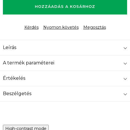
HOZZÁADÁS A KOSÁRHOZ
Kérdés
Nyomon követés
Megosztás
Leírás
A termék paraméterei
Értékelés
Beszélgetés
High-contrast mode