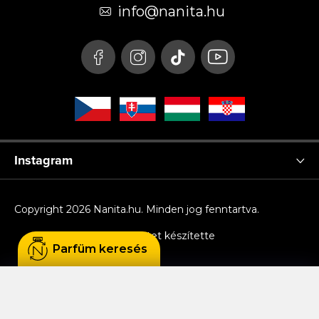
é
info
@
nanita.hu
c
Instagram
Copyright 2026
Nanita.hu
. Minden jog fenntartva.
Shoptet készítette
Parfüm keresés
Sütiket használunk, hogy Ön kényelmesen
böngészhessen az oldalon, és hogy a weboldal