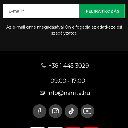
E-mail
FELIRATKOZÁS
Az e-mail címe megadásával Ön elfogadja az
adatkezelési
szabályzatot.
L
á
+36 1 445 3029
b
09:00 - 17:00
l
é
info
@
nanita.hu
c