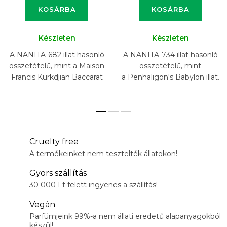
KOSÁRBA
KOSÁRBA
Készleten
Készleten
A NANITA-682 illat hasonló
A NANITA-734 illat hasonló
összetételű, mint a Maison
összetételű, mint
Francis Kurkdjian Baccarat
a Penhaligon's Babylon illat.
Rouge 540 Extrait illat.
Cruelty free
A termékeinket nem tesztelték állatokon!
Gyors szállítás
30 000 Ft felett ingyenes a szállítás!
Vegán
Parfümjeink 99%-a nem állati eredetű alapanyagokból
készül!