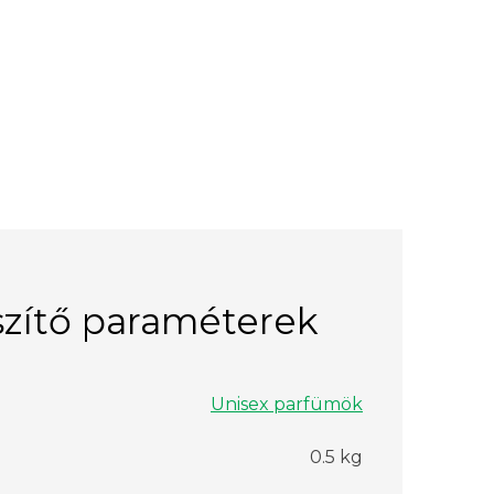
zítő paraméterek
Unisex parfümök
0.5 kg