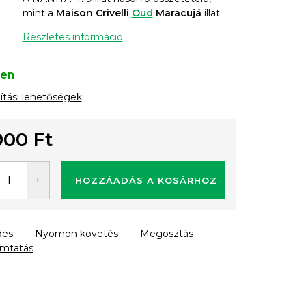
mint a
Maison Crivelli
Oud
Maracujá
illat.
Részletes információ
ten
lítási lehetőségek
900 Ft
gár:
HOZZÁADÁS A KOSÁRHOZ
dés
Nyomon követés
Megosztás
mtatás