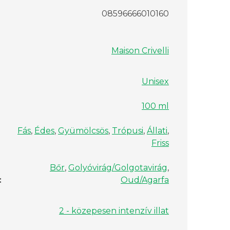
08596666010160
Maison Crivelli
Unisex
100 ml
Fás
,
Édes
,
Gyümölcsös
,
Trópusi
,
Állati
,
Friss
Bőr
,
Golyóvirág/Golgotavirág
,
:
Oud/Agarfa
2 - közepesen intenzív illat