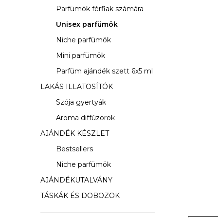
s
Parfümök férfiak számára
ó
Unisex parfümök
p
Niche parfümök
a
Mini parfümök
Parfüm ajándék szett 6x5 ml
n
LAKÁS ILLATOSÍTÓK
e
Szója gyertyák
l
Aroma diffúzorok
AJÁNDÉK KÉSZLET
Bestsellers
Niche parfümök
AJÁNDÉKUTALVÁNY
TÁSKÁK ÉS DOBOZOK