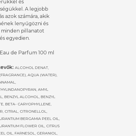
erükkel és
iségükkel. A legjobb
ás azok számára, akik
nének lenyűgözni és
 minden pillanatot
és egyedien.
 Eau de Parfum 100 ml
tevők:
ALCOHOL DENAT,
(FRAGRANCE), AQUA (WATER),
INNAMAL,
HYLINDANOPYRAN, AMYL
L, BENZYL ALCOHOL, BENZYL
E, BETA- CARYOPHYLLENE,
, CITRAL, CITRONELLOL,
AURANTIUM BERGAMIA PEEL OIL,
AURANTIUM FLOWER OIL, CITRUS
EL OIL, FARNESOL, GERANIOL,