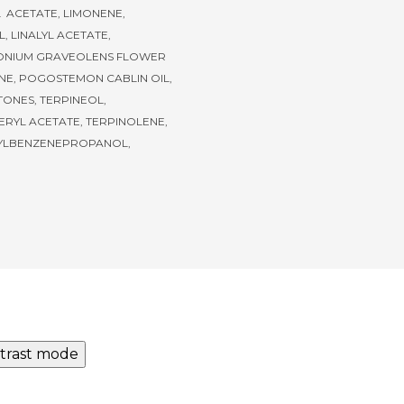
 ACETATE, LIMONENE,
, LINALYL ACETATE,
ONIUM GRAVEOLENS FLOWER
ENE, POGOSTEMON CABLIN OIL,
TONES, TERPINEOL,
RYL ACETATE, TERPINOLENE,
YLBENZENEPROPANOL,
trast mode