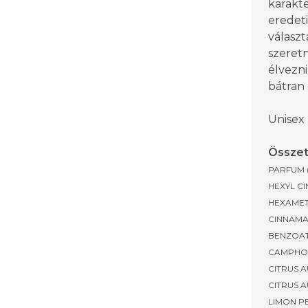
karakt
eredet
választ
szeret
élvezni
bátran 
Unisex
Össze
PARFUM 
HEXYL C
HEXAMET
CINNAMA
BENZOAT
CAMPHOR
CITRUS 
CITRUS 
LIMON PE