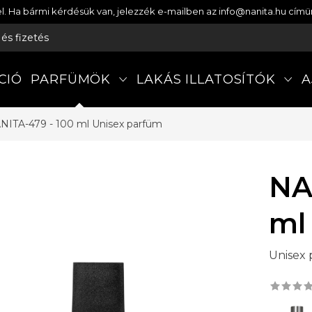
etel. Ha bármi kérdésük van, jelezzék e-mailben az info@nanita.hu cí
s és fizetés
CIÓ
PARFÜMÖK
LAKÁS ILLATOSÍTÓK
A
NITA-479 - 100 ml
Unisex parfüm
NA
ml
Unisex