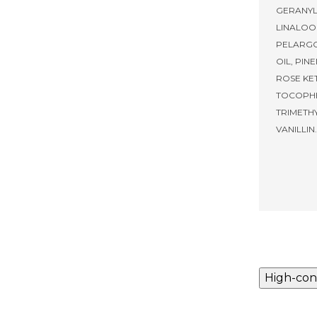
GERANYL
LINALOOL
PELARG
OIL, PIN
ROSE KE
TOCOPHE
TRIMETH
VANILLIN.
High-con