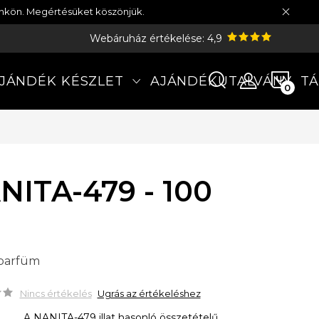
münkön. Megértésüket köszönjük.
Webáruház értékelése: 4,9
KOS
JÁNDÉK KÉSZLET
AJÁNDÉKUTALVÁNY
TÁ
NITA-479 - 100
 parfüm
Nincs értékelés
Ugrás az értékeléshez
A NANITA-479 illat hasonló összetételű,