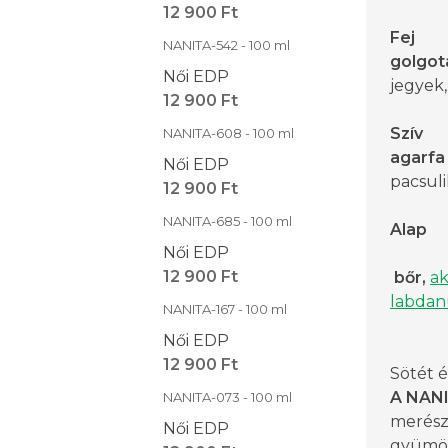
12 900 Ft
Fej
NANITA-542 - 100 ml
golgot
Női EDP
jegyek,
12 900 Ft
Szív
NANITA-608 - 100 ml
agarfa 
Női EDP
pacsuli
12 900 Ft
NANITA-685 - 100 ml
Alap
Női EDP
12 900 Ft
bőr,
ak
labda
NANITA-167 - 100 ml
Női EDP
12 900 Ft
Sötét 
A NAN
NANITA-073 - 100 ml
merész 
Női EDP
gyümölc