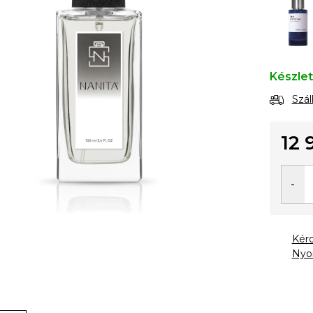
Készle
Szál
12 
Egysé
Kér
Nyo