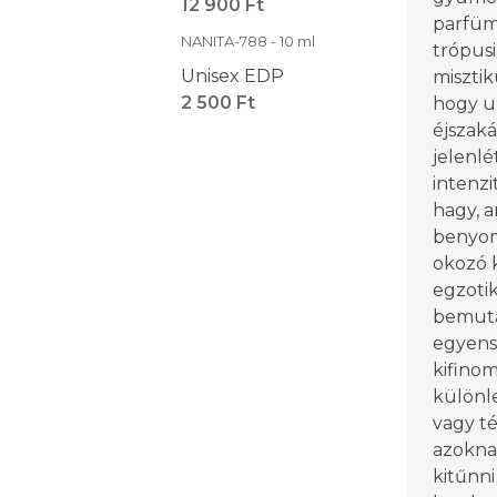
12 900 Ft
parfüm
NANITA-788 - 10 ml
trópusi
Unisex EDP
misztik
2 500 Ft
hogy ur
éjszaká
jelenl
intenz
hagy, a
benyom
okozó k
egzotik
bemuta
egyens
kifinom
különl
vagy tél
azoknak
kitűnni