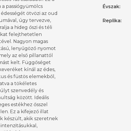
 a passiógyümölcs
Évszak
:
 édességét ötvözi az oud
umával, úgy tervezve,
Replika
:
alja a hideg őszi és téli
kat felejthetetlen
étével. Nagyon magas
itású, lenyűgöző nyomot
mely az első pillanattól
ást kelt. Függőséget
everéket kínál az édes,
us és füstös elemekből,
tva a tökéletes
úlyt szenvedély és
ultság között. Ideális
eges estékhez ősszel
en. Ez a kifejező illat
 készült, akik szeretnek
 intenzitásukkal,