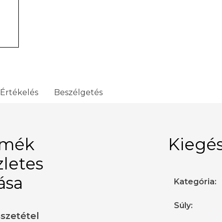
Értékelés
Beszélgetés
rmék
Kiegés
zletes
rása
Kategória
:
Súly
:
sszetétel