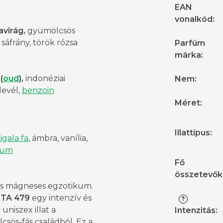
EAN
vonalkód
:
avirág,
gyümölcsös
 sáfrány, török rózsa
Parfüm
márka
:
(
oud
),
indonéziai
Nem
:
levél,
benzoin
Méret
:
Illattípus
:
igala fa
, ámbra, vanília,
num
Fő
összetevők
és mágneses egzotikum.
ITA 479
egy intenzív és
?
uniszex illat a
Intenzitás
:
sös-fás családból. Ez a