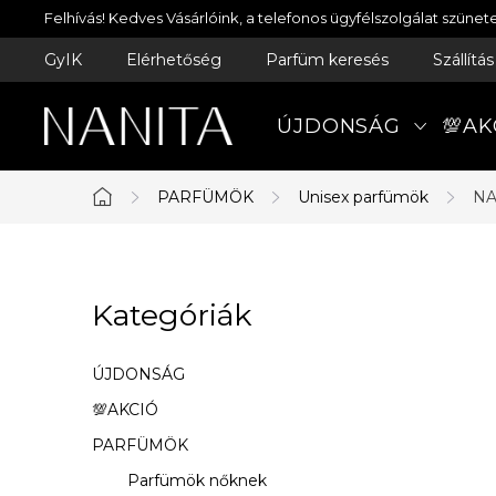
Ugrás
Felhívás! Kedves Vásárlóink, a telefonos ügyfélszolgálat szün
a
GyIK
Elérhetőség
Parfüm keresés
Szállítá
fő
tartalomhoz
ÚJDONSÁG
💯AK
PARFÜMÖK
Unisex parfümök
NA
Kezdőlap
O
Kategóriák
Kategóriák
l
átugrása
d
ÚJDONSÁG
a
💯AKCIÓ
PARFÜMÖK
l
Parfümök nőknek