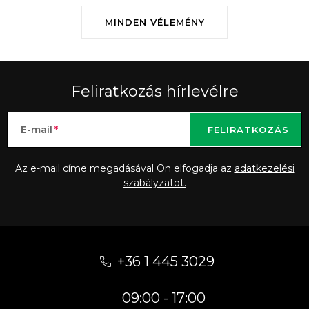
MINDEN VÉLEMÉNY
Feliratkozás hírlevélre
E-mail
FELIRATKOZÁS
Az e-mail címe megadásával Ön elfogadja az
adatkezelési
szabályzatot.
L
á
+36 1 445 3029
b
09:00 - 17:00
l