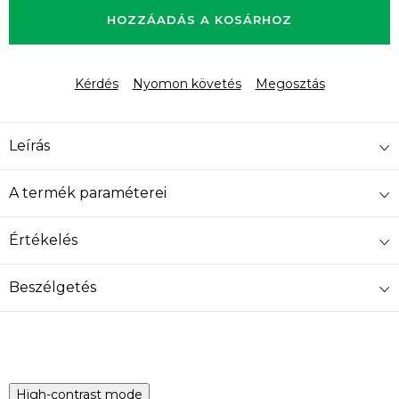
HOZZÁADÁS A KOSÁRHOZ
Kérdés
Nyomon követés
Megosztás
Leírás
A termék paraméterei
Értékelés
Beszélgetés
High-contrast mode