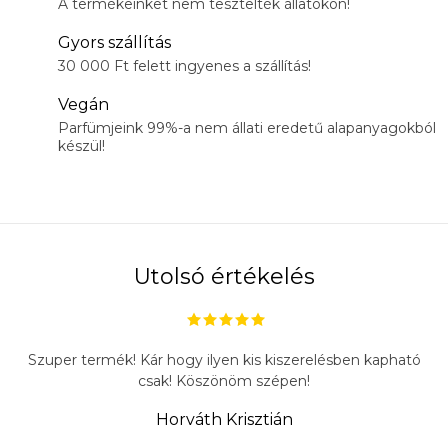
A termékeinket nem tesztelték állatokon!
Gyors szállítás
30 000 Ft felett ingyenes a szállítás!
Vegán
Parfümjeink 99%-a nem állati eredetű alapanyagokból
készül!
Utolsó értékelés
Szuper termék! Kár hogy ilyen kis kiszerelésben kapható
csak! Köszönöm szépen!
Horváth Krisztián