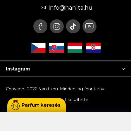
é
info
@
nanita.hu
c
Instagram
Copyright 2026
Nanita.hu
. Minden jog fenntartva.
Shoptet készítette
Parfüm keresés
Sütiket használunk, hogy Ön kényelmesen
böngészhessen az oldalon, és hogy a weboldal