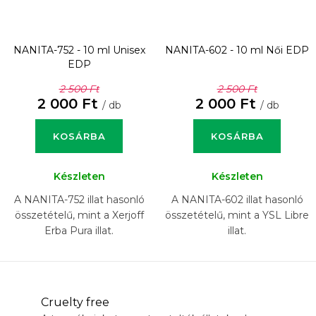
NANITA-752 - 10 ml
Unisex
NANITA-602 - 10 ml
Női EDP
EDP
2 500 Ft
2 500 Ft
2 000 Ft
2 000 Ft
/ db
/ db
KOSÁRBA
KOSÁRBA
Készleten
Készleten
A NANITA-752 illat hasonló
A NANITA-602 illat hasonló
összetételű, mint a Xerjoff
összetételű, mint a YSL Libre
Erba Pura illat.
illat.
Cruelty free