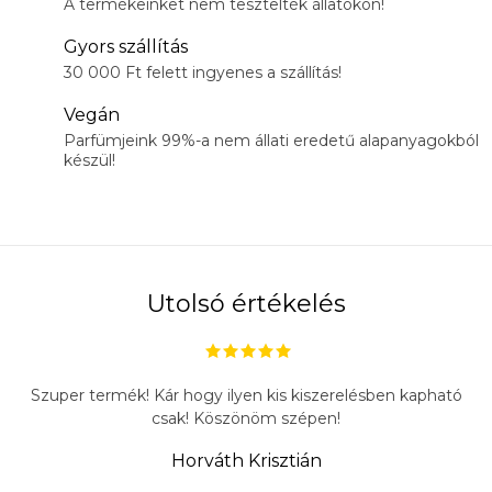
A termékeinket nem tesztelték állatokon!
Gyors szállítás
30 000 Ft felett ingyenes a szállítás!
Vegán
Parfümjeink 99%-a nem állati eredetű alapanyagokból
készül!
Utolsó értékelés
Szuper termék! Kár hogy ilyen kis kiszerelésben kapható
csak! Köszönöm szépen!
Horváth Krisztián