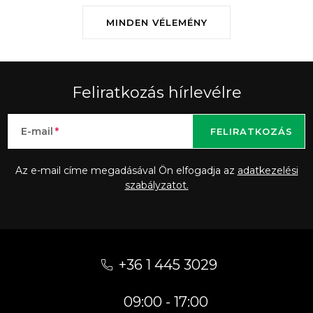
MINDEN VÉLEMÉNY
Feliratkozás hírlevélre
E-mail
FELIRATKOZÁS
Az e-mail címe megadásával Ön elfogadja az
adatkezelési
szabályzatot.
L
á
+36 1 445 3029
b
09:00 - 17:00
l