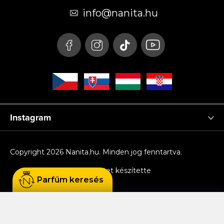
é
info
@
nanita.hu
c
Instagram
Copyright 2026
Nanita.hu
. Minden jog fenntartva.
Shoptet készítette
Parfüm keresés
Sütiket használunk, hogy Ön kényelmesen
böngészhessen az oldalon, és hogy a weboldal