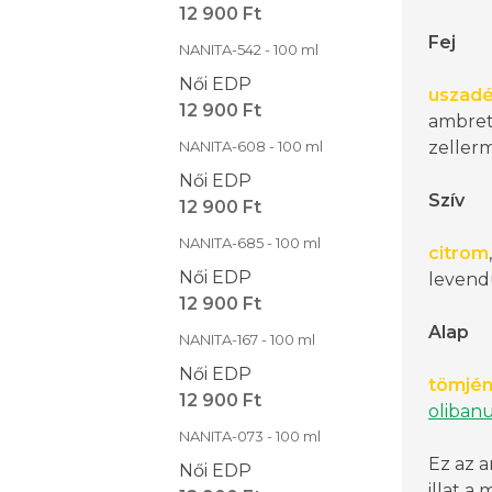
12 900 Ft
Fej
NANITA-542 - 100 ml
Női EDP
uszadé
12 900 Ft
ambret
NANITA-608 - 100 ml
zeller
Női EDP
Szív
12 900 Ft
NANITA-685 - 100 ml
citrom
Női EDP
levendu
12 900 Ft
Alap
NANITA-167 - 100 ml
Női EDP
tömjé
12 900 Ft
oliban
NANITA-073 - 100 ml
Ez az a
Női EDP
illat a