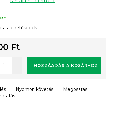
Részletes információ
ten
lítási lehetőségek
00 Ft
gár:
HOZZÁADÁS A KOSÁRHOZ
dés
Nyomon követés
Megosztás
mtatás