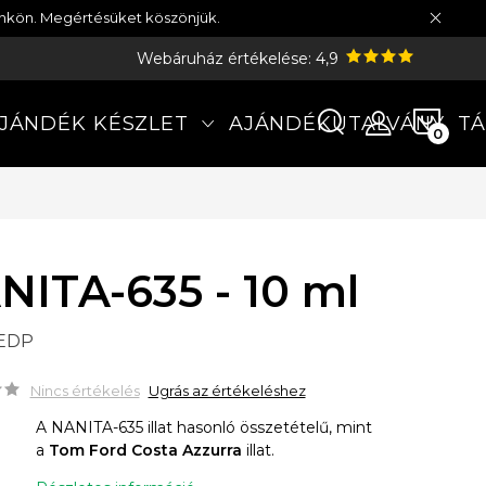
münkön. Megértésüket köszönjük.
Webáruház értékelése: 4,9
KOS
JÁNDÉK KÉSZLET
AJÁNDÉKUTALVÁNY
TÁ
NITA-635 - 10 ml
 EDP
Nincs értékelés
Ugrás az értékeléshez
A NANITA-635 illat hasonló összetételű, mint
a
Tom Ford Costa Azzurra
illat.