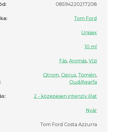
ód
:
08594220217208
rka
:
Tom Ford
Unisex
10 ml
Fás
,
Aromás
,
Vízi
Citrom
,
Ciprus
,
Tömjén
,
:
Oud/Agarfa
ás
:
2 - közepesen intenzív illat
Nyár
Tom Ford Costa Azzurra