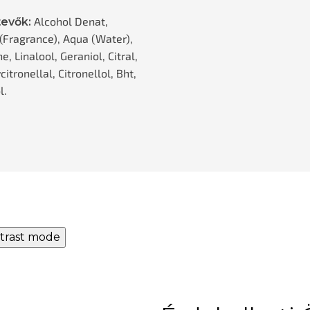
Alcohol Denat,
evők:
(Fragrance), Aqua (Water),
, Linalool, Geraniol, Citral,
itronellal, Citronellol, Bht,
l.
trast mode