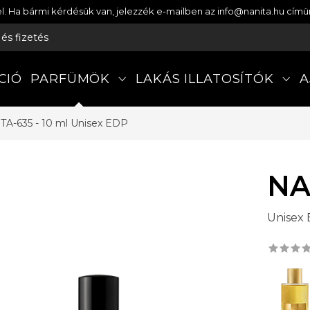
etel. Ha bármi kérdésük van, jelezzék e-mailben az info@nanita.hu cí
s és fizetés
CIÓ
PARFÜMÖK
LAKÁS ILLATOSÍTÓK
A
TA-635 - 10 ml
Unisex EDP
NA
Unisex