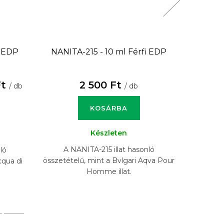
i EDP
NANITA-215 - 10 ml
Férfi EDP
NANITA
Ft
2 500 Ft
/ db
/ db
KOSÁRBA
Készleten
A NANITA-215 illat hasonló
A N
ló
összetételű, mint a Bvlgari Aqva Pour
összet
cqua di
Homme illat.