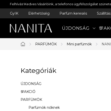
Ugrás
Felhívás! Kedves Vásárlóink, a telefonos ügyfélszolgálat szün
a
GyIK
Elérhetőség
Parfüm keresés
Szállítá
fő
tartalomhoz
ÚJDONSÁG
💯AK
PARFÜMÖK
Mini parfümök
NANI
Kezdőlap
O
Kategóriák
Kategóriák
l
átugrása
d
ÚJDONSÁG
a
💯AKCIÓ
PARFÜMÖK
l
Parfümök nőknek