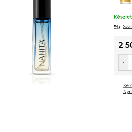
Készle
Szál
2 5
Egysé
Kér
Nyo