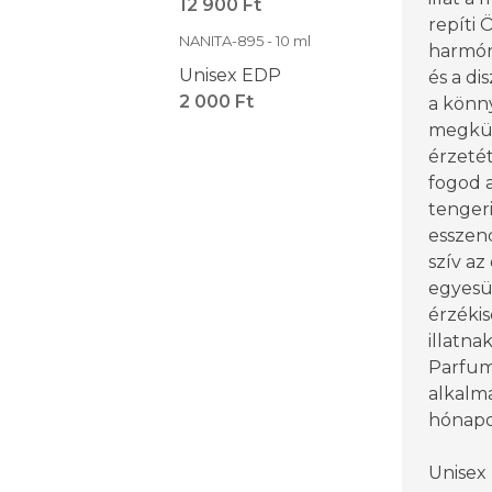
12 900 Ft
repíti 
NANITA-895 - 10 ml
harmóni
Unisex EDP
és a di
2 000 Ft
a könn
megkül
érzetét
fogod 
tenger
esszenc
szív az
egyesü
érzéki
illatna
Parfum
alkalm
hónapo
Unisex