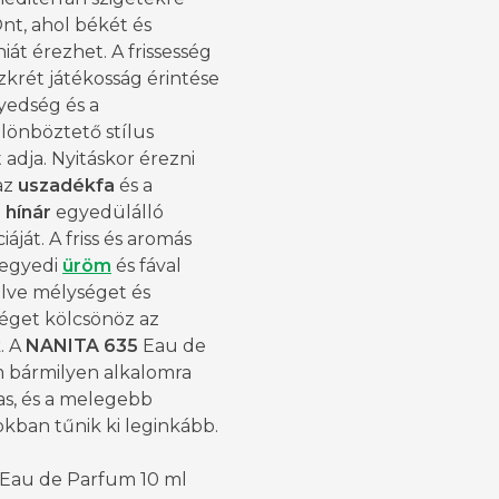
Önt, ahol békét és
át érezhet. A frissesség
szkrét játékosság érintése
yedség és a
önböztető stílus
 adja. Nyitáskor érezni
az
uszadékfa
és a
i
hínár
egyedülálló
iáját. A friss és aromás
 egyedi
üröm
és fával
lve mélységet és
séget kölcsönöz az
k. A
NANITA
635
Eau de
 bármilyen alkalomra
as, és a melegebb
kban tűnik ki leginkább.
 Eau de Parfum 10 ml