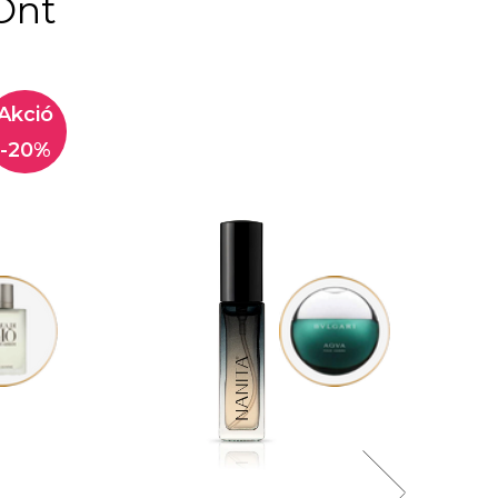
Önt
-20%