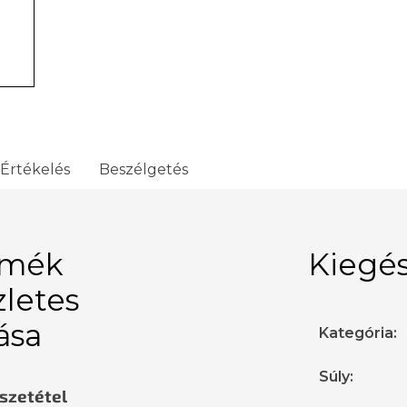
Értékelés
Beszélgetés
rmék
Kiegés
zletes
rása
Kategória
:
Súly
:
sszetétel