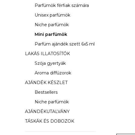
s
Parfümök férfiak számára
ó
Unisex parfümök
p
Niche parfümök
a
Mini parfümök
Parfüm ajándék szett 6x5 ml
n
LAKÁS ILLATOSÍTÓK
e
Szója gyertyák
l
Aroma diffúzorok
AJÁNDÉK KÉSZLET
Bestsellers
Niche parfümök
AJÁNDÉKUTALVÁNY
TÁSKÁK ÉS DOBOZOK