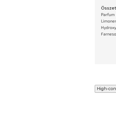
Összet
Parfum 
Limonene
Hydroxyc
Farneso
High-con