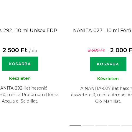
-292 - 10 ml
Unisex EDP
NANITA-027 - 10 ml
Férf
2 500 Ft
2 000 
2 500 Ft
/ db
KOSÁRBA
KOSÁRBA
Készleten
Készleten
ANITA-292 illat hasonló
A NANITA-027 illat hason
elű, mint a Profumum Roma
összetételű, mint a Armani A
Acqua di Sale illat.
Gio Man illat.