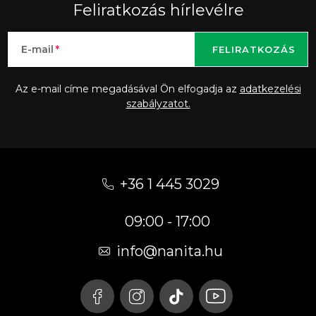
Feliratkozás hírlevélre
E-mail
FELIRATKOZÁS
Az e-mail címe megadásával Ön elfogadja az
adatkezelési
szabályzatot.
L
á
+36 1 445 3029
b
09:00 - 17:00
l
é
info
@
nanita.hu
c