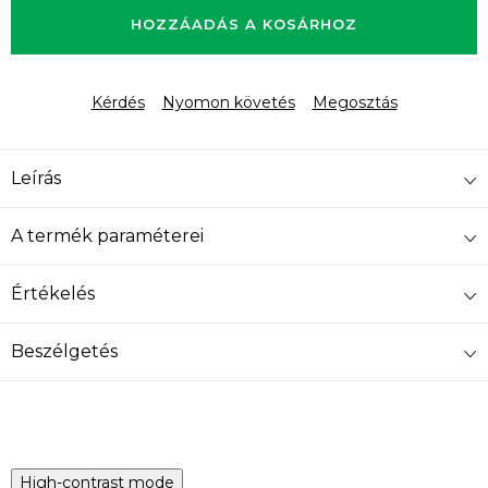
HOZZÁADÁS A KOSÁRHOZ
Kérdés
Nyomon követés
Megosztás
Leírás
A termék paraméterei
Értékelés
Beszélgetés
High-contrast mode