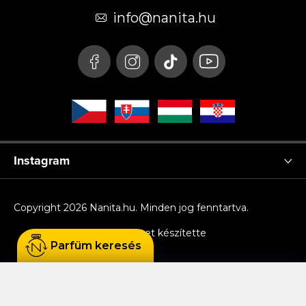
é
info
@
nanita.hu
c
Instagram
Copyright 2026
Nanita.hu
. Minden jog fenntartva.
Shoptet készítette
Parfüm keresés
Sütiket használunk, hogy Ön kényelmesen
böngészhessen az oldalon, és hogy a weboldal