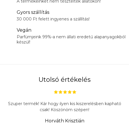
A termékeinket nem tesztelték állatokon!
Gyors szállítás
30 000 Ft felett ingyenes a szállítás!
Vegán
Parfümjeink 99%-a nem állati eredetű alapanyagokból
készül!
Utolsó értékelés
Szuper termék! Kár hogy ilyen kis kiszerelésben kapható
csak! Köszönöm szépen!
Horváth Krisztián