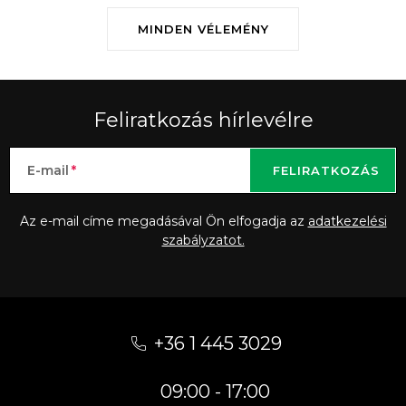
MINDEN VÉLEMÉNY
Feliratkozás hírlevélre
E-mail
FELIRATKOZÁS
Az e-mail címe megadásával Ön elfogadja az
adatkezelési
szabályzatot.
L
á
+36 1 445 3029
b
09:00 - 17:00
l