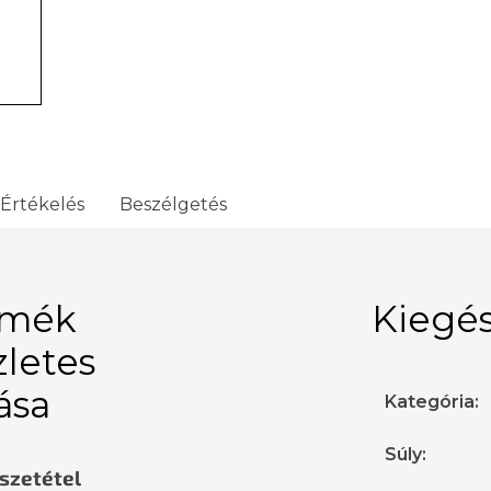
Értékelés
Beszélgetés
rmék
Kiegés
zletes
rása
Kategória
:
Súly
:
sszetétel