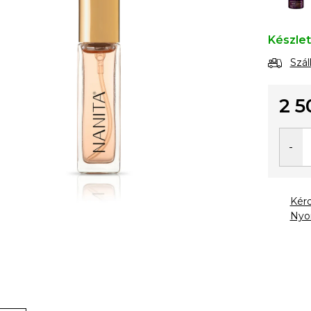
Készle
Szál
2 5
Egysé
Kér
Nyo