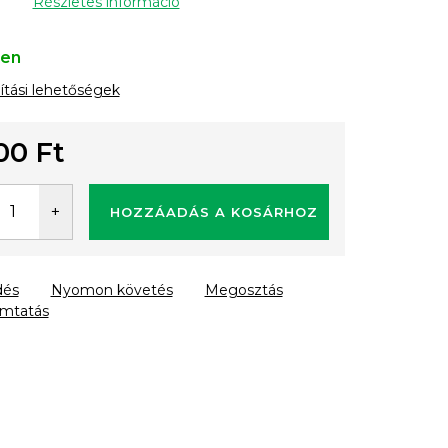
Részletes információ
ten
lítási lehetőségek
00 Ft
gár:
HOZZÁADÁS A KOSÁRHOZ
dés
Nyomon követés
Megosztás
mtatás