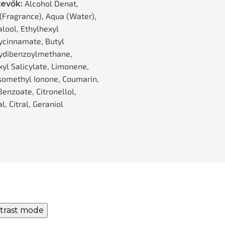
Alcohol Denat,
evők:
(Fragrance), Aqua (Water),
alool, Ethylhexyl
cinnamate, Butyl
ydibenzoylmethane,
xyl Salicylate, Limonene,
somethyl Ionone, Coumarin,
enzoate, Citronellol,
, Citral, Geraniol
trast mode