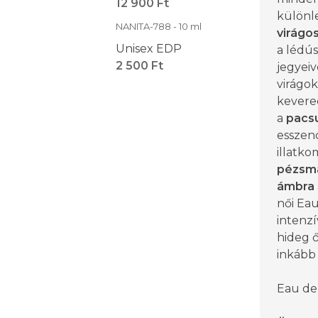
12 900 Ft
különle
NANITA-788 - 10 ml
virágo
Unisex EDP
a lédús
2 500 Ft
jegyeiv
virágok
kevered
a
pacsu
esszenc
illatko
pézsm
ámbra
női Ea
intenzí
hideg ő
inkább 
Eau de