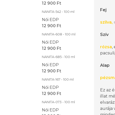
12 900 Ft
Fej
NANITA-542 - 100 ml
Női EDP
szilva,
12 900 Ft
NANITA-608 - 100 ml
Szív
Női EDP
rózsa
,
12 900 Ft
pacsuli
NANITA-685 - 100 ml
Női EDP
Alap
12 900 Ft
pézsm
NANITA-167 - 100 ml
Női EDP
Ez az é
12 900 Ft
illat m
NANITA-073 - 100 ml
elvaráz
aurája 
Női EDP
minden