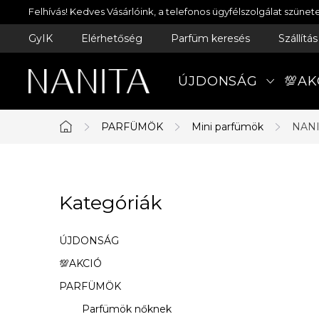
Ugrás
Felhívás! Kedves Vásárlóink, a telefonos ügyfélszolgálat szün
a
GyIK
Elérhetőség
Parfüm keresés
Szállítá
fő
tartalomhoz
ÚJDONSÁG
💯AK
PARFÜMÖK
Mini parfümök
NANI
Kezdőlap
O
Kategóriák
Kategóriák
l
átugrása
d
ÚJDONSÁG
a
💯AKCIÓ
PARFÜMÖK
l
Parfümök nőknek