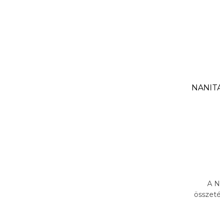
NANITA
A N
összeté