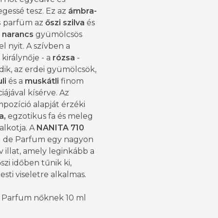
gessé tesz. Ez az
ámbra-
s
parfüm az
őszi szilva
és
narancs
gyümölcsös
el nyit. A szívben a
 királynője - a
rózsa
-
ik, az erdei gyümölcsök,
li
és a
muskátli
finom
iájával kísérve. Az
mpozíció alapját érzéki
a,
egzotikus fa és meleg
alkotja. A
NANITA 710
u de Parfum egy nagyon
v illat, amely leginkább a
szi időben tűnik ki,
esti viseletre alkalmas.
 Parfum nőknek 10 ml