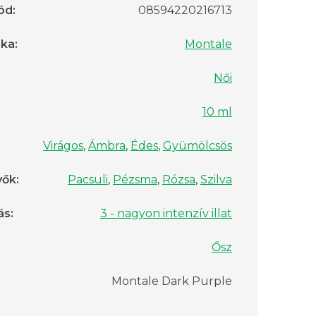
ód
:
08594220216713
rka
:
Montale
Női
10 ml
Virágos
,
Ámbra
,
Édes
,
Gyümölcsös
vők
:
Pacsuli
,
Pézsma
,
Rózsa
,
Szilva
ás
:
3 - nagyon intenzív illat
Ősz
Montale Dark Purple