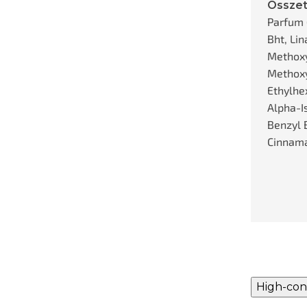
Összet
Parfum 
Bht, Lin
Methoxy
Methox
Ethylhe
Alpha-I
Benzyl B
Cinnamal
High-con