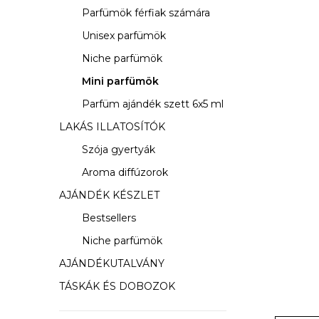
s
Parfümök férfiak számára
ó
Unisex parfümök
p
Niche parfümök
a
Mini parfümök
Parfüm ajándék szett 6x5 ml
n
LAKÁS ILLATOSÍTÓK
e
Szója gyertyák
l
Aroma diffúzorok
AJÁNDÉK KÉSZLET
Bestsellers
Niche parfümök
AJÁNDÉKUTALVÁNY
TÁSKÁK ÉS DOBOZOK