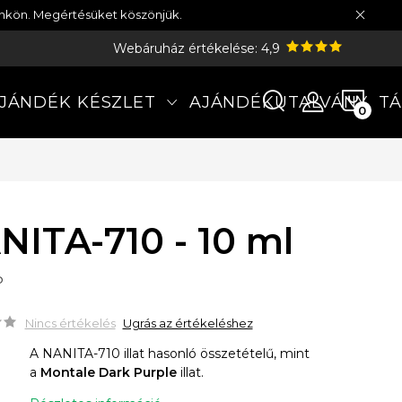
münkön. Megértésüket köszönjük.
Webáruház értékelése: 4,9
KOS
JÁNDÉK KÉSZLET
AJÁNDÉKUTALVÁNY
TÁ
NITA-710 - 10 ml
P
Nincs értékelés
Ugrás az értékeléshez
A NANITA-710 illat hasonló összetételű, mint
a
Montale Dark Purple
illat.