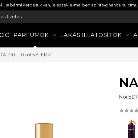
etel. Ha bármi kérdésük van, jelezzék e-mailben az info@nanita.hu cí
s és fizetés
CIÓ
PARFÜMÖK
LAKÁS ILLATOSÍTÓK
A
TA-710 - 10 ml
Női EDP
NA
Női ED