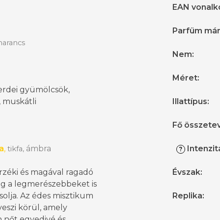
EAN vonalk
Parfüm má
narancs
Nem
:
Méret
:
 erdei gyümölcsök,
, muskátli
Illattípus
:
Fő összete
a
,
á
mbra
Intenzit
tikfa,
?
rzéki és magával ragadó
Évszak
:
ég a legmerészebbeket is
solja. Az édes misztikum
Replika
:
veszi körül, amely
 nőt egyedivé és