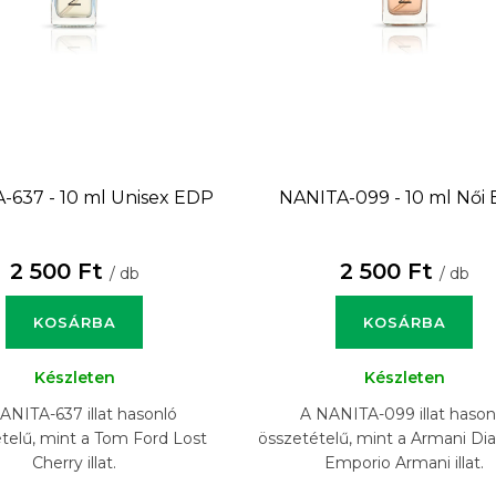
-637 - 10 ml
Unisex EDP
NANITA-099 - 10 ml
Női
2 500 Ft
2 500 Ft
/ db
/ db
KOSÁRBA
KOSÁRBA
Készleten
Készleten
ANITA-637 illat hasonló
A NANITA-099 illat hason
telű, mint a Tom Ford Lost
összetételű, mint a Armani D
Cherry illat.
Emporio Armani illat.