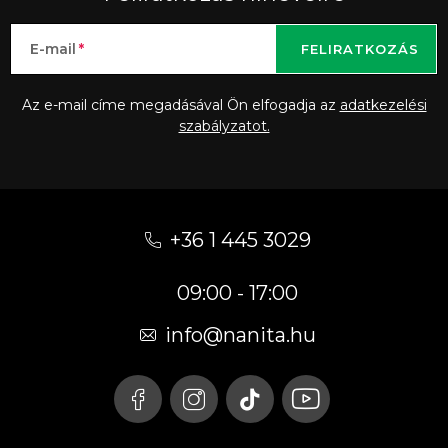
E-mail
FELIRATKOZÁS
Az e-mail címe megadásával Ön elfogadja az
adatkezelési
szabályzatot.
L
á
+36 1 445 3029
b
09:00 - 17:00
l
é
info
@
nanita.hu
c