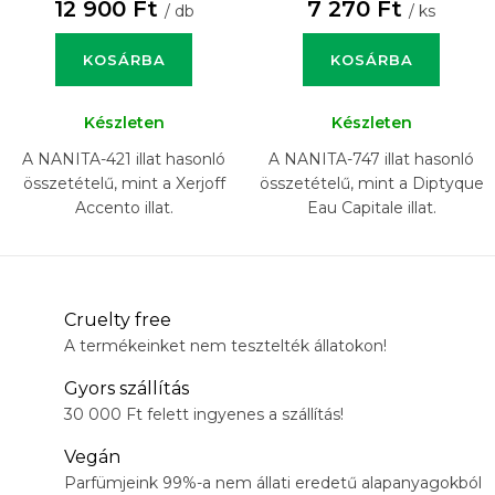
12 900 Ft
7 270 Ft
/ db
/ ks
KOSÁRBA
KOSÁRBA
Készleten
Készleten
A NANITA-421 illat hasonló
A NANITA-747 illat hasonló
összetételű, mint a Xerjoff
összetételű, mint a Diptyque
Accento illat.
Eau Capitale illat.
Cruelty free
A termékeinket nem tesztelték állatokon!
Gyors szállítás
30 000 Ft felett ingyenes a szállítás!
Vegán
Parfümjeink 99%-a nem állati eredetű alapanyagokból