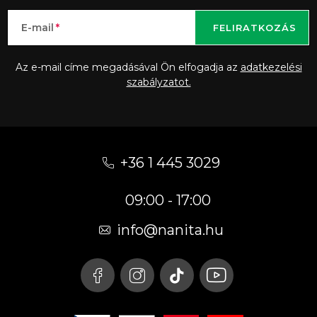
E-mail
FELIRATKOZÁS
Az e-mail címe megadásával Ön elfogadja az
adatkezelési
szabályzatot.
L
á
+36 1 445 3029
b
09:00 - 17:00
l
é
info
@
nanita.hu
c