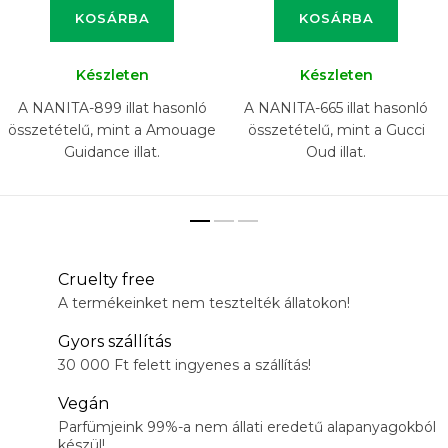
KOSÁRBA
KOSÁRBA
Készleten
Készleten
A NANITA-899 illat hasonló
A NANITA-665 illat hasonló
összetételű, mint a Amouage
összetételű, mint a Gucci
Guidance illat.
Oud illat.
Cruelty free
A termékeinket nem tesztelték állatokon!
Gyors szállítás
30 000 Ft felett ingyenes a szállítás!
Vegán
Parfümjeink 99%-a nem állati eredetű alapanyagokból
készül!