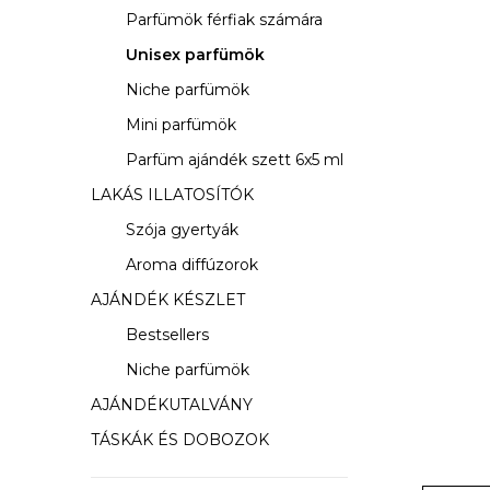
s
Parfümök férfiak számára
ó
Unisex parfümök
p
Niche parfümök
a
Mini parfümök
Parfüm ajándék szett 6x5 ml
n
LAKÁS ILLATOSÍTÓK
e
Szója gyertyák
l
Aroma diffúzorok
AJÁNDÉK KÉSZLET
Bestsellers
Niche parfümök
AJÁNDÉKUTALVÁNY
TÁSKÁK ÉS DOBOZOK