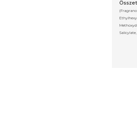
Összet
(Fragrance
Ethylhexy
Methoxyd
Salicylate