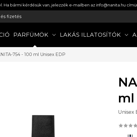
etel. Ha bármi kérdésük van, jelezzék e-mailben az info@nanita.hu cí
s és fizetés
CIÓ
PARFÜMÖK
LAKÁS ILLATOSÍTÓK
A
NITA-754 - 100 ml
Unisex EDP
NA
ml
Unisex