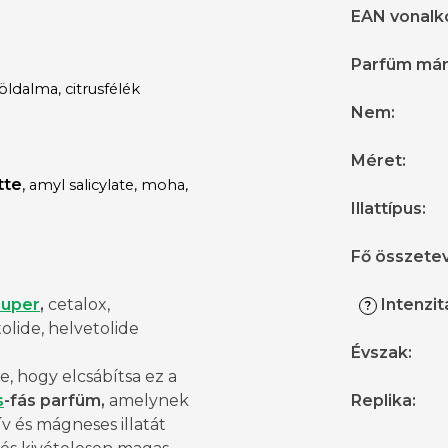
EAN vonalk
Parfüm má
öldalma, citrusfélék
Nem
:
Méret
:
tte
,
amyl salicylate, moha,
Illattípus
:
Fő összete
Super
,
cetalox,
Intenzit
?
lide, helvetolide
Évszak
:
, hogy elcsábítsa ez a
s
-fás parfüm,
amelynek
Replika
:
v és mágneses illatát