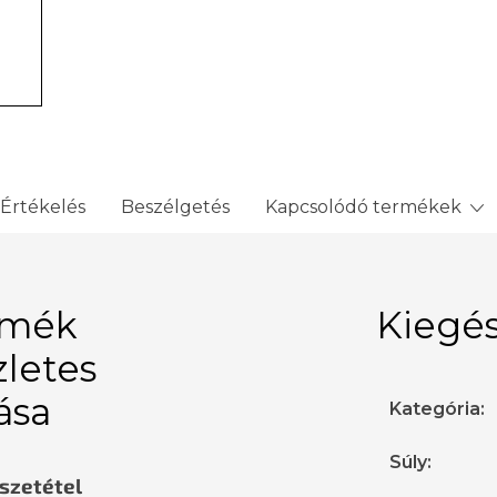
Értékelés
Beszélgetés
Kapcsolódó termékek
rmék
Kiegés
zletes
rása
Kategória
:
Súly
:
sszetétel