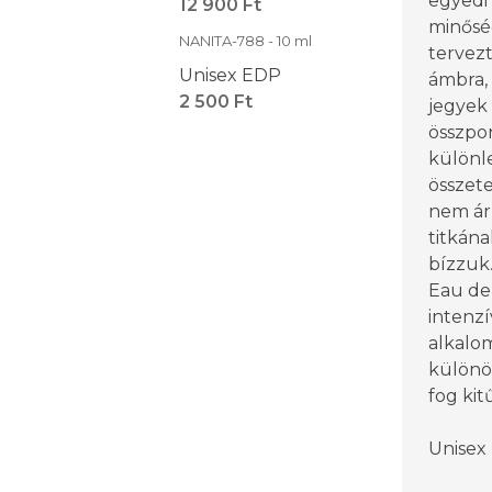
egyedi
12 900 Ft
minősé
NANITA-788 - 10 ml
tervezt
Unisex EDP
ámbra, 
2 500 Ft
jegyek
összpo
különl
összet
nem ár
titkána
bízzuk
Eau de
intenzí
alkalom
különö
fog kit
Unisex