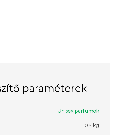
zítő paraméterek
Unisex parfümök
0.5 kg