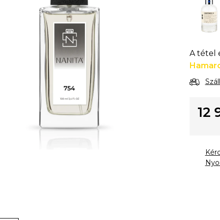
A tétel
Hamaro
Szál
12 
Egysé
Kér
Nyo