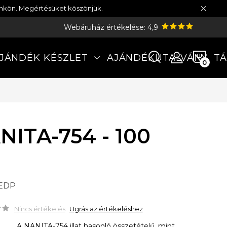
münkön. Megértésüket köszönjük.
Webáruház értékelése: 4,9
KOS
JÁNDÉK KÉSZLET
AJÁNDÉKUTALVÁNY
TÁ
NITA-754 - 100
 EDP
Nincs értékelés
Ugrás az értékeléshez
A NANITA-754 illat hasonló összetételű, mint