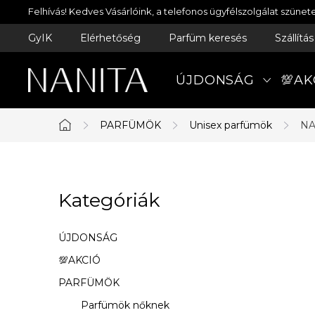
Ugrás
Felhívás! Kedves Vásárlóink, a telefonos ügyfélszolgálat szün
a
GyIK
Elérhetőség
Parfüm keresés
Szállítá
fő
tartalomhoz
ÚJDONSÁG
💯AK
PARFÜMÖK
Unisex parfümök
NA
Kezdőlap
O
Kategóriák
Kategóriák
l
átugrása
d
ÚJDONSÁG
a
💯AKCIÓ
PARFÜMÖK
l
Parfümök nőknek