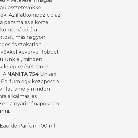
 és kivételesen magas
gű összetevőkkel
ék. Az illatkompozíció az
a pézsma és a körte
 kombinációjára
ntosít, más nagyon
eges és szokatlan
evőkkel keverve. Többet
ulunk el, minden
k leleplezését Önre
. A
NANITA 754
Unisex
 Parfum egy közepesen
v illat, amely minden
ra alkalmas, és
sen a nyári hónapokban
űnni.
 Eau de Parfum 100 ml