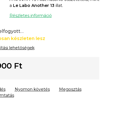
a
Le Labo Another 13
illat.
Részletes információ
 elfogyott…
san készleten lesz
lítási lehetőségek
900 Ft
gár:
dés
Nyomon követés
Megosztás
mtatás