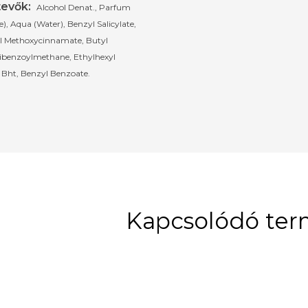
evők:
Alcohol Denat., Parfum
), Aqua (Water), Benzyl Salicylate,
l Methoxycinnamate, Butyl
ibenzoylmethane, Ethylhexyl
, Bht, Benzyl Benzoate.
Kapcsolódó te