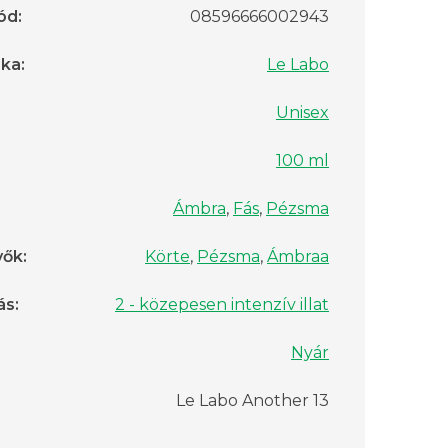
ód
:
08596666002943
rka
:
Le Labo
Unisex
100 ml
Ámbra
,
Fás
,
Pézsma
vők
:
Körte
,
Pézsma
,
Ámbraa
ás
:
2 - közepesen intenzív illat
Nyár
Le Labo Another 13