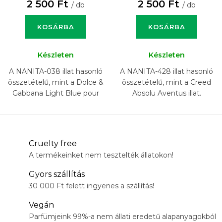
2 500 Ft
2 500 Ft
/ db
/ db
KOSÁRBA
KOSÁRBA
Készleten
Készleten
A NANITA-038 illat hasonló
A NANITA-428 illat hasonló
összetételű, mint a Dolce &
összetételű, mint a Creed
Gabbana Light Blue pour
Absolu Aventus illat.
Homme illat.
Cruelty free
A termékeinket nem tesztelték állatokon!
Gyors szállítás
30 000 Ft felett ingyenes a szállítás!
Vegán
Parfümjeink 99%-a nem állati eredetű alapanyagokból