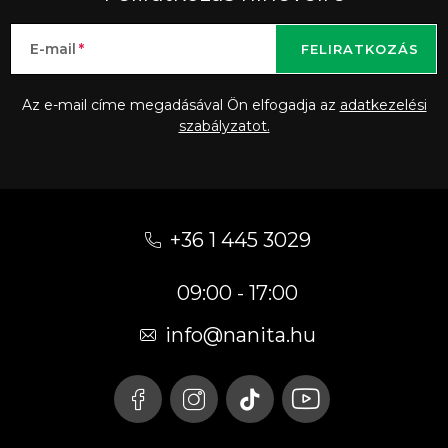
E-mail
FELIRATKOZÁS
Az e-mail címe megadásával Ön elfogadja az
adatkezelési
szabályzatot.
L
á
+36 1 445 3029
b
09:00 - 17:00
l
é
info
@
nanita.hu
c