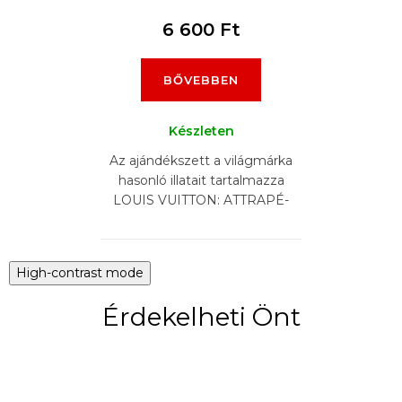
6 600 Ft
BŐVEBBEN
Készleten
Az ajándékszett a világmárka
hasonló illatait tartalmazza
LOUIS VUITTON: ATTRAPÉ-
REVES, APOGÉE, OMBRE
NOMADE, L'IMMENSITÉ,
AFTERNOON SWIM,...
High-contrast mode
Érdekelheti Önt