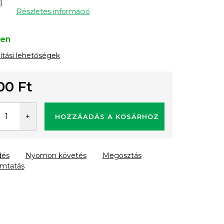
Részletes információ
ten
lítási lehetőségek
00 Ft
gár:
HOZZÁADÁS A KOSÁRHOZ
dés
Nyomon követés
Megosztás
mtatás