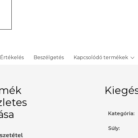
Értékelés
Beszélgetés
Kapcsolódó termékek
rmék
Kiegés
zletes
rása
Kategória
:
Súly
:
sszetétel