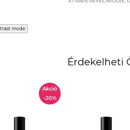
ATTRAPÉ-REVES, APOGÉE,
NOMADE, L'IMMENSITÉ
AFTERNOON SWIM,...
trast mode
Érdekelheti 
-20%