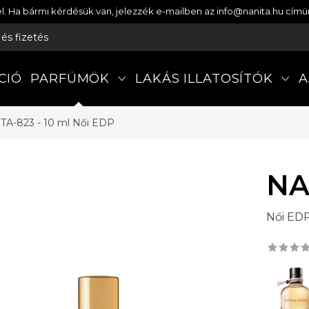
etel. Ha bármi kérdésük van, jelezzék e-mailben az info@nanita.hu cí
s és fizetés
CIÓ
PARFÜMÖK
LAKÁS ILLATOSÍTÓK
A
TA-823 - 10 ml
Női EDP
NA
Női ED