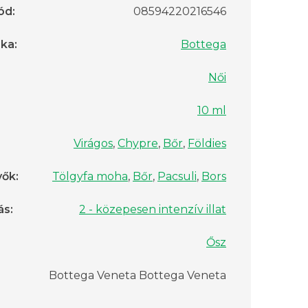
ód
:
08594220216546
rka
:
Bottega
Női
10 ml
Virágos
,
Chypre
,
Bőr
,
Földies
vők
:
Tölgyfa moha
,
Bőr
,
Pacsuli
,
Bors
ás
:
2 - közepesen intenzív illat
Ősz
Bottega Veneta Bottega Veneta