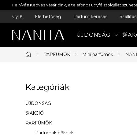
Ugrás
Felhívás! Kedves Vásárlóink, a telefonos ügyfélszolgálat szün
a
GyIK
Elérhetőség
Parfüm keresés
Szállítá
fő
tartalomhoz
ÚJDONSÁG
💯AK
PARFÜMÖK
Mini parfümök
NANI
Kezdőlap
O
Kategóriák
Kategóriák
l
átugrása
d
ÚJDONSÁG
a
💯AKCIÓ
PARFÜMÖK
l
Parfümök nőknek