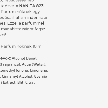
ó, napsütéses nap
 idézve. A
NANITA 823
 Parfum nőknek egy
s őszi illat a mindennapi
thez. Ezzel a parfümmel
ó magabiztosságot fogsz
ni!
 Parfum nőknek 10 ml
Alcohol Denat,
tevők:
(Fragrance), Aqua (Water),
somethyl Ionone, Limonene,
l, Cinnamyl Alcohol, Evernia
i Extract, Bht, Citral