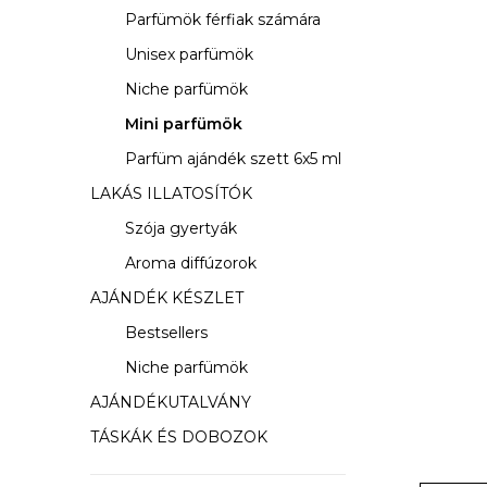
s
Parfümök férfiak számára
ó
Unisex parfümök
p
Niche parfümök
a
Mini parfümök
Parfüm ajándék szett 6x5 ml
n
LAKÁS ILLATOSÍTÓK
e
Szója gyertyák
l
Aroma diffúzorok
AJÁNDÉK KÉSZLET
Bestsellers
Niche parfümök
AJÁNDÉKUTALVÁNY
TÁSKÁK ÉS DOBOZOK