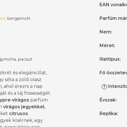
EAN vonalk
Parfüm má
ors
,
bergamott
Nem
:
Méret
:
Illattípus
:
gymoha, pacsuli
zkrét és elegáns illat,
Fő összete
y séta a zöld olasz
, ahol érezni a nap
Intenzit
?
át és a táj frissességét.
ypre-virágos
parfüm
Évszak
:
n
virágos jegyekkel,
eket
citrusos
Replika
:
egyek kísérnek, egy