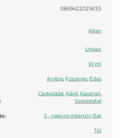
08594220216133
Kilian
Unisex
10 ml
Ámbra
,
Fűszeres
,
Édes
Csokoládé
,
Kávé
,
Karamel
,
:
Szeszesital
ás
:
3 - nagyon intenzív illat
Tél