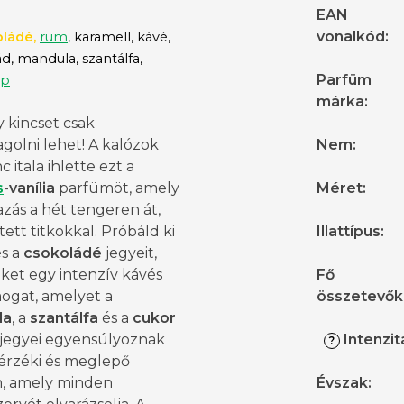
EAN
vonalkód
:
oládé,
rum
, karamell, kávé,
d, mandula, szantálfa,
Parfüm
op
márka
:
 kincset csak
golni lehet! A kalózok
Nem
:
 itala ihlette ezt a
s
-
vanília
parfümöt, amely
Méret
:
zás a hét tengeren át,
jtett titkokkal. Próbáld ki
Illattípus
:
s a
csokoládé
jegyeit,
ket egy intenzív kávés
Fő
mogat, amelyet a
összetevők
la
, a
szantálfa
és a
cukor
s jegyei egyensúlyoznak
Intenzit
?
 érzéki és meglepő
, amely minden
Évszak
: