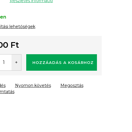
Részletes információ
ten
lítási lehetőségek
00 Ft
gár:
HOZZÁADÁS A KOSÁRHOZ
dés
Nyomon követés
Megosztás
mtatás