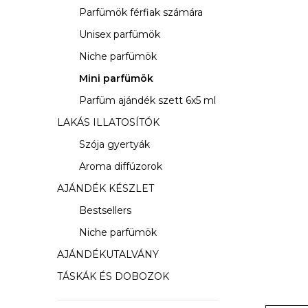
s
Parfümök férfiak számára
ó
Unisex parfümök
p
Niche parfümök
a
Mini parfümök
Parfüm ajándék szett 6x5 ml
n
LAKÁS ILLATOSÍTÓK
e
Szója gyertyák
l
Aroma diffúzorok
AJÁNDÉK KÉSZLET
Bestsellers
Niche parfümök
AJÁNDÉKUTALVÁNY
TÁSKÁK ÉS DOBOZOK