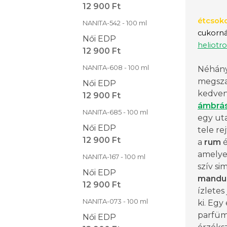
12 900 Ft
étcsok
NANITA-542 - 100 ml
cukorná
Női EDP
heliotr
12 900 Ft
NANITA-608 - 100 ml
Néhány
megsza
Női EDP
kedvenc
12 900 Ft
ámbrá
NANITA-685 - 100 ml
egy uta
Női EDP
tele re
12 900 Ft
a
rum
é
amelye
NANITA-167 - 100 ml
szív si
Női EDP
mandu
12 900 Ft
ízlete
NANITA-073 - 100 ml
ki. Egy
parfüm
Női EDP