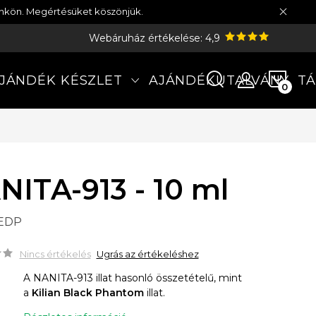
münkön. Megértésüket köszönjük.
Webáruház értékelése: 4,9
KOS
JÁNDÉK KÉSZLET
AJÁNDÉKUTALVÁNY
TÁ
NITA-913 - 10 ml
 EDP
Nincs értékelés
Ugrás az értékeléshez
A NANITA-913 illat hasonló összetételű, mint
a
Kilian Black Phantom
illat.