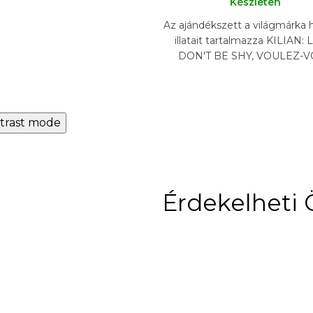
Készleten
Az ajándékszett a világmárka 
illatait tartalmazza KILIAN:
DON'T BE SHY, VOULEZ-
COUCHER AVEC MOI , FLOW
IMMORTALITY, PURE...
trast mode
Érdekelheti 