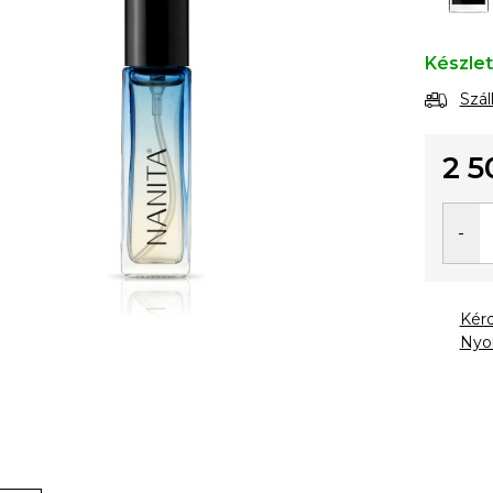
Készle
Szál
2 5
Egysé
Kér
Nyo