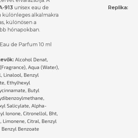
ervét elvarázsolja. A
A-913
unisex eau de
Replika
:
 különleges alkalmakra
as, különösen a
bb hónapokban.
 Eau de Parfum 10 ml
Alcohol Denat,
evők:
(Fragrance), Aqua (Water),
, Linalool, Benzyl
te, Ethylhexyl
cinnamate, Butyl
ydibenzoylmethane,
yl Salicylate, Alpha-
l Ionone, Citronellol, Bht,
, Limonene, Citral, Benzyl
, Benzyl Benzoate