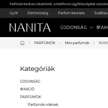
Ugrás
Felhívás! Kedves Vásárlóink, a telefonos ügyfélszolgálat szün
a
GyIK
Elérhetőség
Parfüm keresés
Szállítá
fő
tartalomhoz
ÚJDONSÁG
💯AK
PARFÜMÖK
Mini parfümök
NANI
Kezdőlap
O
Kategóriák
Kategóriák
l
átugrása
d
ÚJDONSÁG
a
💯AKCIÓ
PARFÜMÖK
l
Parfümök nőknek