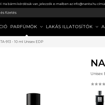
etel. Ha bármi kérdésük van, jelezzék e-mailben az info@nanita.hu cí
s és fizetés
CIÓ
PARFÜMÖK
LAKÁS ILLATOSÍTÓK
A
TA-913 - 10 ml
Unisex EDP
NA
Unisex