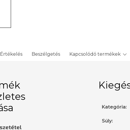
Értékelés
Beszélgetés
Kapcsolódó termékek
rmék
Kiegés
zletes
rása
Kategória
:
Súly
:
sszetétel