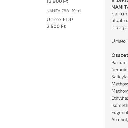
érzéksz
12 900 Ft
NANIT
NANITA-788 - 10 ml
parfum
Unisex EDP
alkalm
2 500 Ft
hidege
Unisex
Összet
Parfum 
Geraniol
Salicyla
Methoxy
Methox
Ethylhex
Isomethy
Eugenol
Alcohol