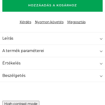
HOZZÁADÁS A KOSÁRHOZ
Kérdés
Nyomon követés
Megosztás
Leírás
A termék paraméterei
Értékelés
Beszélgetés
High-contrast mode