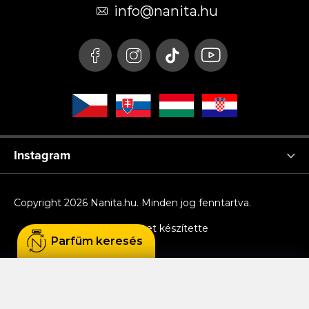
é
info
@
nanita.hu
c
Instagram
Copyright 2026
Nanita.hu
. Minden jog fenntartva.
Shoptet készítette
Parfüm keresés
Sütiket használunk, hogy Ön kényelmesen
böngészhessen az oldalon, és hogy a weboldal