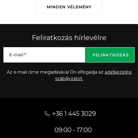
MINDEN VÉLEMÉNY
Feliratkozás hírlevélre
E-mail
FELIRATKOZÁS
Az e-mail címe megadásával Ön elfogadja az
adatkezelési
szabályzatot.
L
á
+36 1 445 3029
b
09:00 - 17:00
l