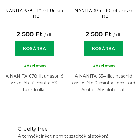
NANITA-678 - 10 ml
Unisex
NANITA-634 - 10 ml
Unisex
EDP
EDP
2 500 Ft
2 500 Ft
/ db
/ db
KOSÁRBA
KOSÁRBA
Készleten
Készleten
A NANITA-678 illat hasonló
A NANITA-634 illat hasonló
összetételű, mint a YSL
összetételű, mint a Tom Ford
Tuxedo illat.
Amber Absolute illat.
Cruelty free
A termékeinket nem tesztelték állatokon!