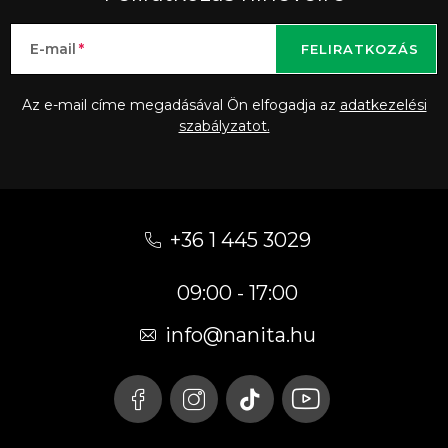
E-mail
FELIRATKOZÁS
Az e-mail címe megadásával Ön elfogadja az
adatkezelési
szabályzatot.
L
á
+36 1 445 3029
b
09:00 - 17:00
l
é
info
@
nanita.hu
c