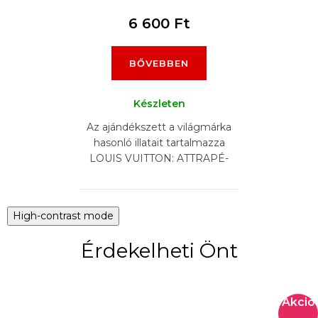
6 600 Ft
BŐVEBBEN
Készleten
Az ajándékszett a világmárka
hasonló illatait tartalmazza
LOUIS VUITTON: ATTRAPÉ-
REVES, APOGÉE, OMBRE
NOMADE, L'IMMENSITÉ,
AFTERNOON SWIM,...
High-contrast mode
Érdekelheti Önt