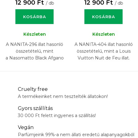
12 900 Ft
12 900 Ft
/ db
/ db
KOSÁRBA
KOSÁRBA
Készleten
Készleten
A NANITA-296 illat hasonló
A NANITA-404 illat hasonló
összetételű, mint
összetételű, mint a Louis
a Nasomatto Black Afgano
Vuitton Nuit de Feu illat.
illat.
Cruelty free
A termékeinket nem tesztelték állatokon!
Gyors szállítás
30 000 Ft felett ingyenes a szállítás!
Vegán
Parfümjeink 99%-a nem állati eredetű alapanyagokból