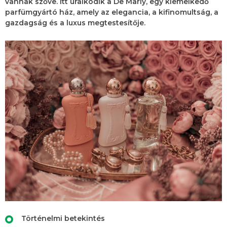
vannak szőve. Itt uralkodik a De Marly, egy kiemelkedő
parfümgyártó ház, amely az elegancia, a kifinomultság, a
gazdagság és a luxus megtestesítője.
Történelmi betekintés