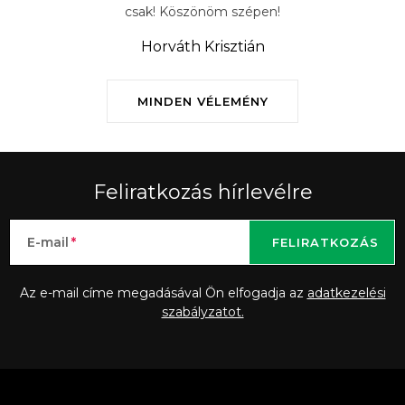
csak! Köszönöm szépen!
Horváth Krisztián
MINDEN VÉLEMÉNY
Feliratkozás hírlevélre
E-mail
FELIRATKOZÁS
Az e-mail címe megadásával Ön elfogadja az
adatkezelési
szabályzatot.
L