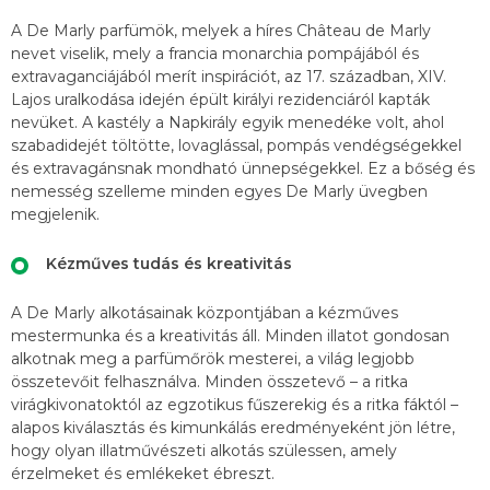
A De Marly parfümök, melyek a híres Château de Marly
nevet viselik, mely a francia monarchia pompájából és
extravaganciájából merít inspirációt, az 17. században, XIV.
Lajos uralkodása idején épült királyi rezidenciáról kapták
nevüket. A kastély a Napkirály egyik menedéke volt, ahol
szabadidejét töltötte, lovaglással, pompás vendégségekkel
és extravagánsnak mondható ünnepségekkel. Ez a bőség és
nemesség szelleme minden egyes De Marly üvegben
megjelenik.
Kézműves tudás és kreativitás
A De Marly alkotásainak központjában a kézműves
mestermunka és a kreativitás áll. Minden illatot gondosan
alkotnak meg a parfümőrök mesterei, a világ legjobb
összetevőit felhasználva. Minden összetevő – a ritka
virágkivonatoktól az egzotikus fűszerekig és a ritka fáktól –
alapos kiválasztás és kimunkálás eredményeként jön létre,
hogy olyan illatművészeti alkotás szülessen, amely
érzelmeket és emlékeket ébreszt.