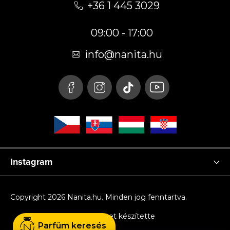
á
+36 1 445 3029
b
09:00 - 17:00
l
é
info
@
nanita.hu
c
Instagram
Copyright 2026
Nanita.hu
. Minden jog fenntartva.
Shoptet készítette
Parfüm keresés