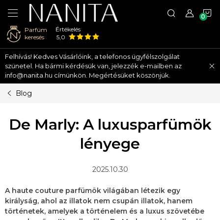
K
Értékelés
Parfüm
keresés
5,0
Ugrás
Felhívás! Kedves Vásárlóink, a telefonos ügyfélszolgálat
a
szünetel. Ha bármi kérdésük van, jelezzék e-mailben az
fő
info@nanita.hu címünkön. Megértésüket köszönjük.
tartalomhoz
Blog
De Marly: A luxusparfümök
lényege
2025.10.30
A haute couture parfümök világában létezik egy
királyság, ahol az illatok nem csupán illatok, hanem
történetek, amelyek a történelem és a luxus szövetébe