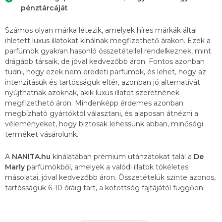
pénztárcáját
Számos olyan márka létezik, amelyek híres márkák által
ihletett luxus illatokat kínálnak megfizethető árakon. Ezek a
parfümök gyakran hasonló összetétellel rendelkeznek, mint
drágább társaik, de jóval kedvezőbb áron. Fontos azonban
tudni, hogy ezek nem eredeti parfümök, és lehet, hogy az
intenzitásuk és tartósságuk eltér, azonban jó alternatívát
nyújthatnak azoknak, akik luxus illatot szeretnének
megfizethető áron. Mindenképp érdemes azonban
megbízható gyártóktól választani, és alaposan átnézni a
véleményeket, hogy biztosak lehessünk abban, minőségi
terméket vásárolunk.
A
NANITA.hu
kínálatában prémium utánzatokat talál a
De
Marly
parfümökből, amelyek a valódi illatok tökéletes
másolatai, jóval kedvezőbb áron. Összetételük szinte azonos,
tartósságuk 6-10 óráig tart, a kötöttség fajtájától függően.