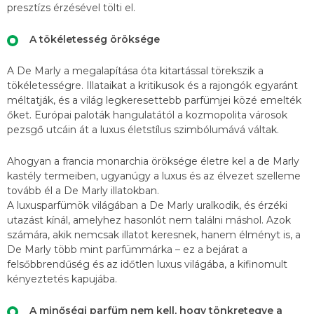
presztízs érzésével tölti el.
A tökéletesség öröksége
A De Marly a megalapítása óta kitartással törekszik a
tökéletességre. Illataikat a kritikusok és a rajongók egyaránt
méltatják, és a világ legkeresettebb parfümjei közé emelték
őket. Európai paloták hangulatától a kozmopolita városok
pezsgő utcáin át a luxus életstílus szimbólumává váltak.
Ahogyan a francia monarchia öröksége életre kel a de Marly
kastély termeiben, ugyanúgy a luxus és az élvezet szelleme
tovább él a De Marly illatokban.
A luxusparfümök világában a De Marly uralkodik, és érzéki
utazást kínál, amelyhez hasonlót nem találni máshol. Azok
számára, akik nemcsak illatot keresnek, hanem élményt is, a
De Marly több mint parfümmárka – ez a bejárat a
felsőbbrendűség és az időtlen luxus világába, a kifinomult
kényeztetés kapujába.
A minőségi parfüm nem kell, hogy tönkretegye a