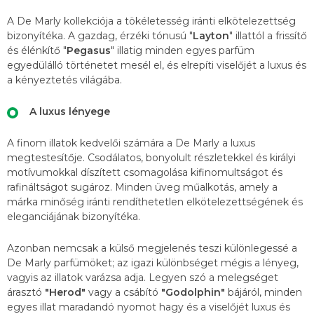
A De Marly kollekciója a tökéletesség iránti elkötelezettség
bizonyítéka. A gazdag, érzéki tónusú "
Layton
" illattól a frissítő
és élénkítő "
Pegasus
" illatig minden egyes parfüm
egyedülálló történetet mesél el, és elrepíti viselőjét a luxus és
a kényeztetés világába.
A luxus lényege
A finom illatok kedvelői számára a De Marly a luxus
megtestesítője. Csodálatos, bonyolult részletekkel és királyi
motívumokkal díszített csomagolása kifinomultságot és
rafináltságot sugároz. Minden üveg műalkotás, amely a
márka minőség iránti rendíthetetlen elkötelezettségének és
eleganciájának bizonyítéka.
Azonban nemcsak a külső megjelenés teszi különlegessé a
De Marly parfümöket; az igazi különbséget mégis a lényeg,
vagyis az illatok varázsa adja. Legyen szó a melegséget
árasztó
"Herod"
vagy a csábító
"Godolphin"
bájáról, minden
egyes illat maradandó nyomot hagy és a viselőjét luxus és