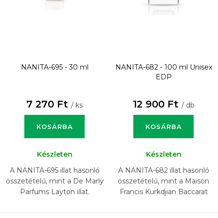
NANITA-695 - 30 ml
NANITA-682 - 100 ml
Unisex
EDP
7 270 Ft
12 900 Ft
/ ks
/ db
KOSÁRBA
KOSÁRBA
Készleten
Készleten
A NANITA-695 illat hasonló
A NANITA-682 illat hasonló
összetételű, mint a De Marly
összetételű, mint a Maison
Parfums Layton illat.
Francis Kurkdjian Baccarat
Rouge 540 Extrait illat.