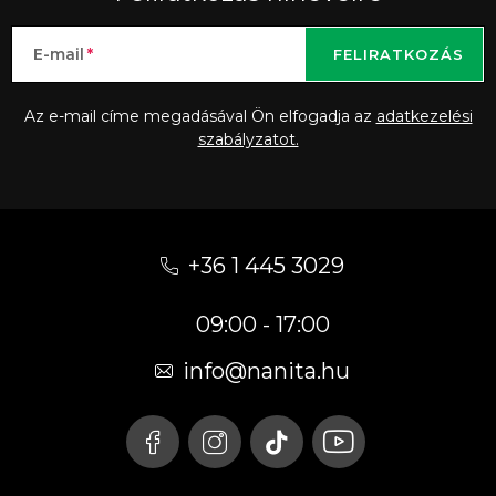
E-mail
FELIRATKOZÁS
Az e-mail címe megadásával Ön elfogadja az
adatkezelési
szabályzatot.
L
á
+36 1 445 3029
b
09:00 - 17:00
l
é
info
@
nanita.hu
c