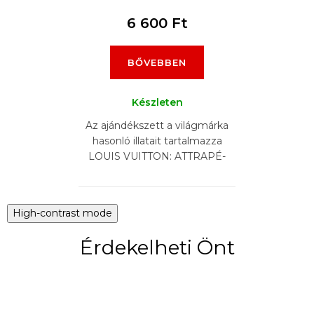
6 600 Ft
BŐVEBBEN
Készleten
Az ajándékszett a világmárka
hasonló illatait tartalmazza
LOUIS VUITTON: ATTRAPÉ-
REVES, APOGÉE, OMBRE
NOMADE, L'IMMENSITÉ,
AFTERNOON SWIM,...
High-contrast mode
Érdekelheti Önt