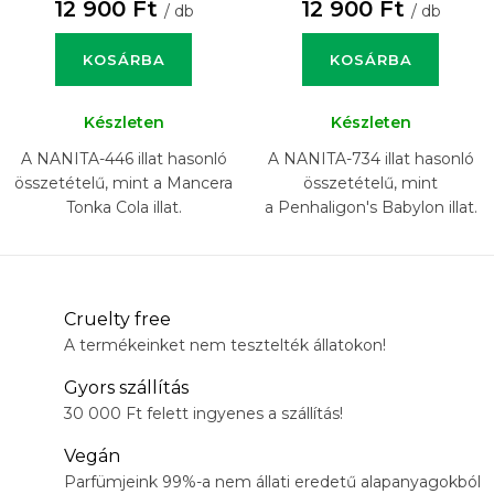
12 900 Ft
12 900 Ft
/ db
/ db
KOSÁRBA
KOSÁRBA
Készleten
Készleten
A NANITA-446 illat hasonló
A NANITA-734 illat hasonló
összetételű, mint a Mancera
összetételű, mint
Tonka Cola illat.
a Penhaligon's Babylon illat.
Cruelty free
A termékeinket nem tesztelték állatokon!
Gyors szállítás
30 000 Ft felett ingyenes a szállítás!
Vegán
Parfümjeink 99%-a nem állati eredetű alapanyagokból