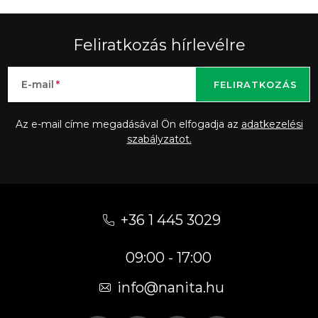
Feliratkozás hírlevélre
E-mail
FELIRATKOZÁS
Az e-mail címe megadásával Ön elfogadja az
adatkezelési
szabályzatot.
L
á
+36 1 445 3029
b
09:00 - 17:00
l
é
info
@
nanita.hu
c