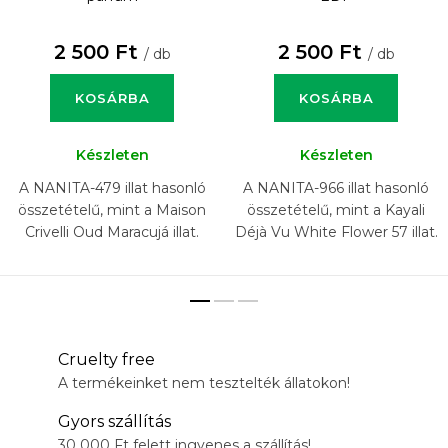
2 500 Ft
2 500 Ft
/ db
/ db
KOSÁRBA
KOSÁRBA
Készleten
Készleten
A NANITA-479 illat hasonló
A NANITA-966 illat hasonló
összetételű, mint a Maison
összetételű, mint a Kayali
Crivelli Oud Maracujá illat.
Déjà Vu White Flower 57 illat.
Cruelty free
A termékeinket nem tesztelték állatokon!
Gyors szállítás
30 000 Ft felett ingyenes a szállítás!