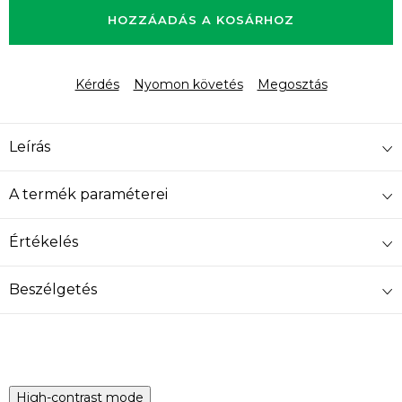
HOZZÁADÁS A KOSÁRHOZ
Kérdés
Nyomon követés
Megosztás
Leírás
A termék paraméterei
Értékelés
Beszélgetés
High-contrast mode