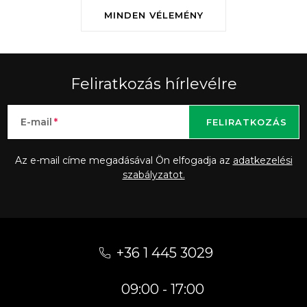
MINDEN VÉLEMÉNY
Feliratkozás hírlevélre
E-mail
FELIRATKOZÁS
Az e-mail címe megadásával Ön elfogadja az
adatkezelési
szabályzatot.
L
á
+36 1 445 3029
b
09:00 - 17:00
l