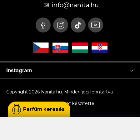
é
info
@
nanita.hu
c
Instagram
Copyright 2026
Nanita.hu
. Minden jog fenntartva.
Shoptet készítette
Parfüm keresés
Sütiket használunk, hogy Ön kényelmesen
böngészhessen az oldalon, és hogy a weboldal