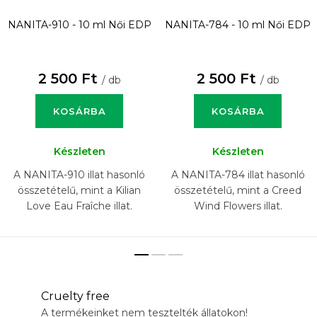
NANITA-910 - 10 ml
Női EDP
NANITA-784 - 10 ml
Női EDP
2 500 Ft
2 500 Ft
/ db
/ db
KOSÁRBA
KOSÁRBA
Készleten
Készleten
A NANITA-910 illat hasonló
A NANITA-784 illat hasonló
összetételű, mint a Kilian
összetételű, mint a Creed
Love Eau Fraîche illat.
Wind Flowers illat.
Cruelty free
A termékeinket nem tesztelték állatokon!