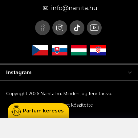
é
info
@
nanita.hu
c
Instagram
Copyright 2026
Nanita.hu
. Minden jog fenntartva.
Shoptet készítette
Parfüm keresés
Sütiket használunk, hogy Ön kényelmesen
böngészhessen az oldalon, és hogy a weboldal