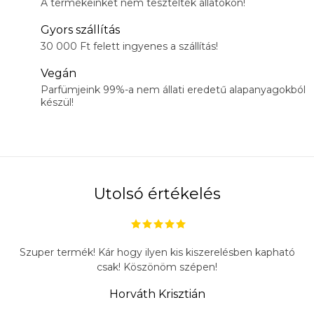
A termékeinket nem tesztelték állatokon!
Gyors szállítás
30 000 Ft felett ingyenes a szállítás!
Vegán
Parfümjeink 99%-a nem állati eredetű alapanyagokból
készül!
Utolsó értékelés
Szuper termék! Kár hogy ilyen kis kiszerelésben kapható
csak! Köszönöm szépen!
Horváth Krisztián