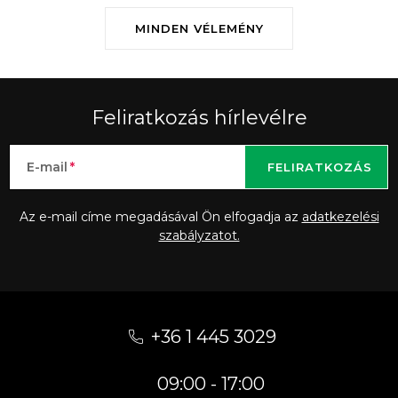
MINDEN VÉLEMÉNY
Feliratkozás hírlevélre
E-mail
FELIRATKOZÁS
Az e-mail címe megadásával Ön elfogadja az
adatkezelési
szabályzatot.
L
á
+36 1 445 3029
b
09:00 - 17:00
l