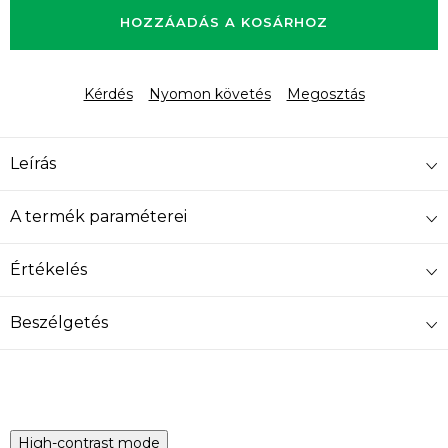
HOZZÁADÁS A KOSÁRHOZ
Kérdés
Nyomon követés
Megosztás
Leírás
A termék paraméterei
Értékelés
Beszélgetés
High-contrast mode