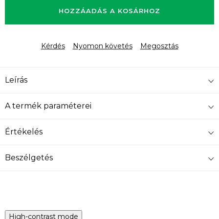
HOZZÁADÁS A KOSÁRHOZ
Kérdés
Nyomon követés
Megosztás
Leírás
A termék paraméterei
Értékelés
Beszélgetés
High-contrast mode