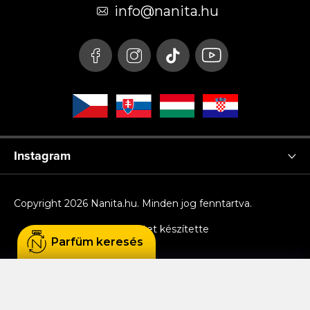
é
info
@
nanita.hu
c
Instagram
Copyright 2026
Nanita.hu
. Minden jog fenntartva.
Shoptet készítette
Parfüm keresés
Sütiket használunk, hogy Ön kényelmesen
böngészhessen az oldalon, és hogy a weboldal