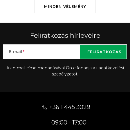
MINDEN VÉLEMÉNY
Feliratkozás hírlevélre
E-mail
FELIRATKOZÁS
Az e-mail címe megadásával Ön elfogadja az
adatkezelési
szabályzatot.
L
á
+36 1 445 3029
b
09:00 - 17:00
l