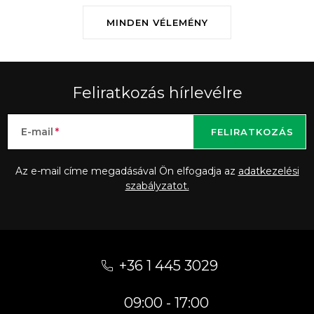
MINDEN VÉLEMÉNY
Feliratkozás hírlevélre
E-mail
FELIRATKOZÁS
Az e-mail címe megadásával Ön elfogadja az
adatkezelési
szabályzatot.
L
á
+36 1 445 3029
b
09:00 - 17:00
l