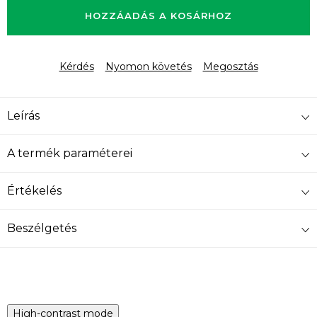
HOZZÁADÁS A KOSÁRHOZ
Kérdés
Nyomon követés
Megosztás
Leírás
A termék paraméterei
Értékelés
Beszélgetés
High-contrast mode