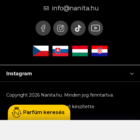
é
info
@
nanita.hu
c
Instagram
Copyright 2026
Nanita.hu
. Minden jog fenntartva.
Shoptet készítette
Parfüm keresés
Sütiket használunk, hogy Ön kényelmesen
böngészhessen az oldalon, és hogy a weboldal