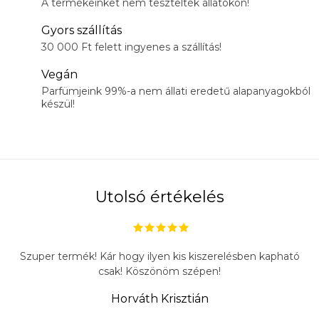
A termékeinket nem tesztelték állatokon!
Gyors szállítás
30 000 Ft felett ingyenes a szállítás!
Vegán
Parfümjeink 99%-a nem állati eredetű alapanyagokból
készül!
Utolsó értékelés
Szuper termék! Kár hogy ilyen kis kiszerelésben kapható
csak! Köszönöm szépen!
Horváth Krisztián