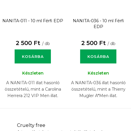
NANITA-011 - 10 ml
Férfi EDP
NANITA-036 - 10 ml
Férfi
EDP
2 500 Ft
2 500 Ft
/ db
/ db
KOSÁRBA
KOSÁRBA
Készleten
Készleten
A NANITA-011 illat hasonló
A NANITA-036 illat hasonló
összetételű, mint a Carolina
összetételű, mint a Thierry
Herrera 212 VIP Men illat.
Mugler A*Men illat.
Cruelty free