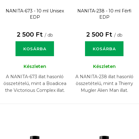
NANITA-673 - 10 ml
Unisex
NANITA-238 - 10 ml
Férfi
EDP
EDP
2 500 Ft
2 500 Ft
/ db
/ db
KOSÁRBA
KOSÁRBA
Készleten
Készleten
A NANITA-673 illat hasonló
A NANITA-238 illat hasonló
összetételű, mint a Boadicea
összetételű, mint a Thierry
the Victorious Complex illat.
Mugler Alien Man illat.