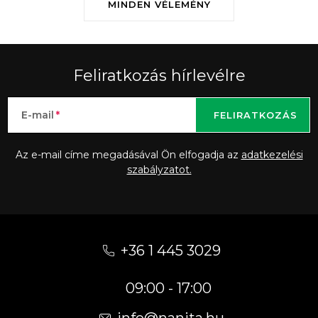
MINDEN VÉLEMÉNY
Feliratkozás hírlevélre
E-mail
FELIRATKOZÁS
Az e-mail címe megadásával Ön elfogadja az
adatkezelési
szabályzatot.
L
á
+36 1 445 3029
b
09:00 - 17:00
l