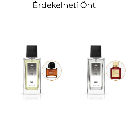
Érdekelheti Önt