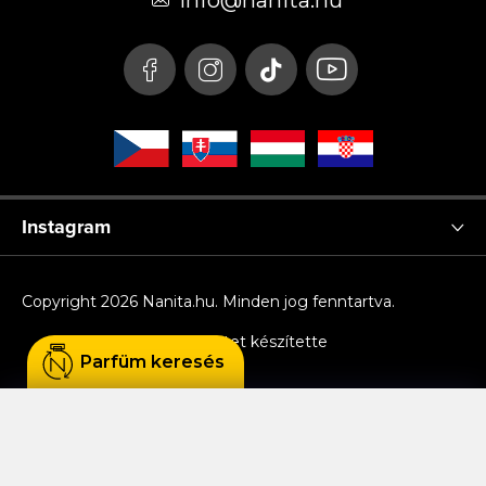
é
info
@
nanita.hu
c
Instagram
Copyright 2026
Nanita.hu
. Minden jog fenntartva.
Shoptet készítette
Parfüm keresés
Sütiket használunk, hogy Ön kényelmesen
böngészhessen az oldalon, és hogy a weboldal
funkcionalitását, teljesítményét és