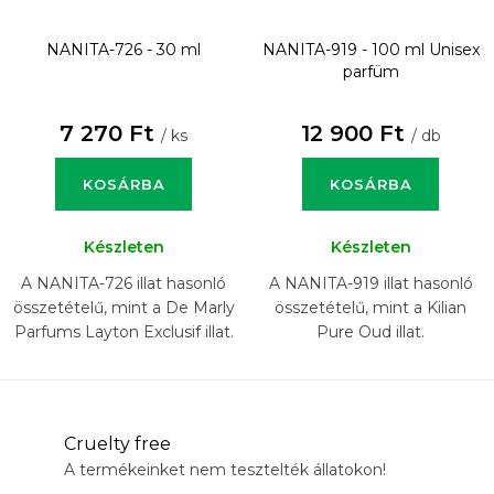
NANITA-726 - 30 ml
NANITA-919 - 100 ml
Unisex
parfüm
7 270 Ft
12 900 Ft
/ ks
/ db
KOSÁRBA
KOSÁRBA
Készleten
Készleten
A NANITA-726 illat hasonló
A NANITA-919 illat hasonló
összetételű, mint a De Marly
összetételű, mint a Kilian
Parfums Layton Exclusif illat.
Pure Oud illat.
Cruelty free
A termékeinket nem tesztelték állatokon!