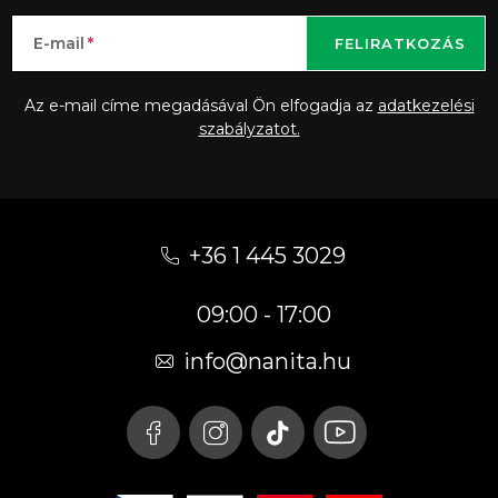
E-mail
FELIRATKOZÁS
Az e-mail címe megadásával Ön elfogadja az
adatkezelési
szabályzatot.
L
á
+36 1 445 3029
b
09:00 - 17:00
l
é
info
@
nanita.hu
c