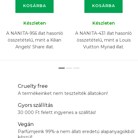
KOSÁRBA
KOSÁRBA
Készleten
Készleten
A NANITA-956 illat hasonló
A NANITA-431 illat hasonló
összetételű, mint a Kilian
összetételű, mint a Louis
Angels' Share illat.
Vuitton Myriad illat.
Cruelty free
A termékeinket nem tesztelték állatokon!
Gyors szállítás
30 000 Ft felett ingyenes a szállítás!
Vegán
Parfümjeink 99%-a nem állati eredetű alapanyagokból
készül!