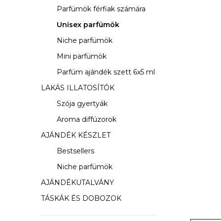
s
Parfümök férfiak számára
ó
Unisex parfümök
p
Niche parfümök
a
Mini parfümök
Parfüm ajándék szett 6x5 ml
n
LAKÁS ILLATOSÍTÓK
e
Szója gyertyák
l
Aroma diffúzorok
AJÁNDÉK KÉSZLET
Bestsellers
Niche parfümök
AJÁNDÉKUTALVÁNY
TÁSKÁK ÉS DOBOZOK