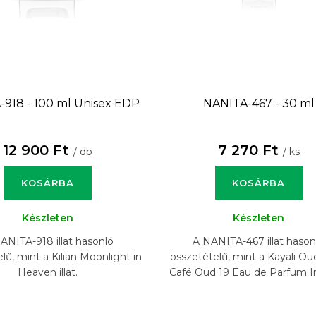
918 - 100 ml
Unisex EDP
NANITA-467 - 30 ml
12 900 Ft
7 270 Ft
/ db
/ ks
KOSÁRBA
KOSÁRBA
Készleten
Készleten
ANITA-918 illat hasonló
A NANITA-467 illat hason
lű, mint a Kilian Moonlight in
összetételű, mint a Kayali 
Heaven illat.
Café Oud 19 Eau de Parfum I
illat.