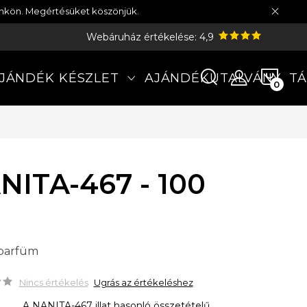
münkön. Megértésüket köszönjük.
Webáruház értékelése: 4,9
KOS
JÁNDÉK KÉSZLET
AJÁNDÉKUTALVÁNY
TÁ
NITA-467 - 100
 parfüm
Nincs értékelés
Ugrás az értékeléshez
A NANITA-467 illat hasonló összetételű,