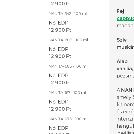
12 900 Ft
Fej
NANITA-542 - 100 ml
cappu
Női EDP
mandar
12 900 Ft
Szív
NANITA-608 - 100 ml
muskátl
Női EDP
12 900 Ft
Alap
NANITA-685 - 100 ml
vanília,
Női EDP
pézsma
12 900 Ft
A
NANI
NANITA-167 - 100 ml
amely ö
Női EDP
kifino
12 900 Ft
és érzé
intenz
NANITA-073 - 100 ml
hangul
Női EDP
ideális