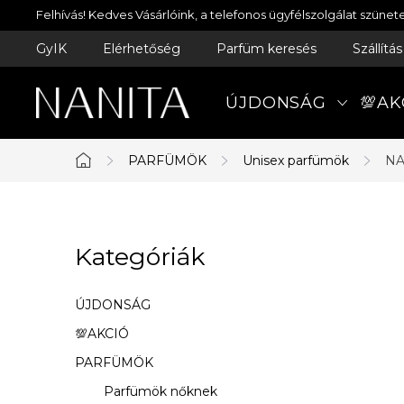
Ugrás
Felhívás! Kedves Vásárlóink, a telefonos ügyfélszolgálat szün
a
GyIK
Elérhetőség
Parfüm keresés
Szállítá
fő
tartalomhoz
ÚJDONSÁG
💯AK
PARFÜMÖK
Unisex parfümök
NA
Kezdőlap
O
Kategóriák
Kategóriák
l
átugrása
d
ÚJDONSÁG
a
💯AKCIÓ
PARFÜMÖK
l
Parfümök nőknek