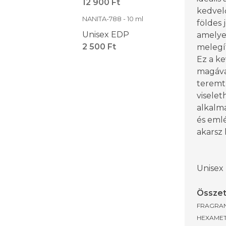
12 900 Ft
kedvelő
NANITA-788 - 10 ml
földes 
Unisex EDP
amelyet
2 500 Ft
melegí
Ez a ke
magáva
teremt,
visele
alkalm
és eml
akarsz 
Unisex
Összet
FRAGRAN
HEXAMET