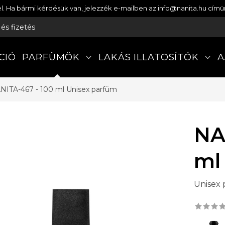
etel. Ha bármi kérdésük van, jelezzék e-mailben az info@nanita.hu cí
s és fizetés
CIÓ
PARFÜMÖK
LAKÁS ILLATOSÍTÓK
A
NITA-467 - 100 ml
Unisex parfüm
NA
ml
Unisex