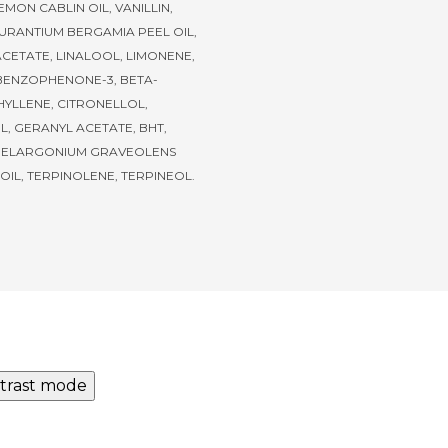
ON CABLIN OIL, VANILLIN,
AURANTIUM BERGAMIA PEEL OIL,
ACETATE, LINALOOL, LIMONENE,
 BENZOPHENONE-3, BETA-
YLLENE, CITRONELLOL,
L, GERANYL ACETATE, BHT,
 PELARGONIUM GRAVEOLENS
IL, TERPINOLENE, TERPINEOL.
trast mode