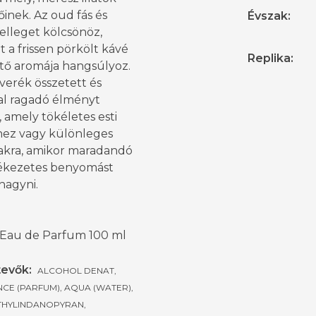
inek. Az oud fás és
Évszak
:
jelleget kölcsönöz,
 a frissen pörkölt kávé
Replika
:
tő aromája hangsúlyoz.
verék összetett és
l ragadó élményt
 amely tökéletes esti
thez vagy különleges
akra, amikor maradandó
ékezetes benyomást
hagyni.
 Eau de Parfum 100 ml
evők:
ALCOHOL DENAT,
CE (PARFUM), AQUA (WATER),
HYLINDANOPYRAN,