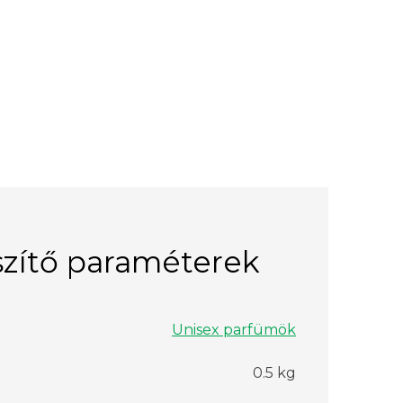
zítő paraméterek
Unisex parfümök
0.5 kg