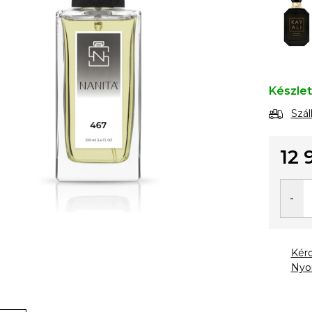
Készle
Szál
12 
Egysé
Kér
Nyo