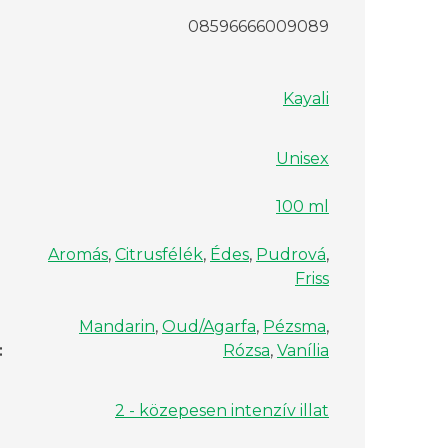
08596666009089
Kayali
Unisex
100 ml
Aromás
,
Citrusfélék
,
Édes
,
Pudrová
,
Friss
Mandarin
,
Oud/Agarfa
,
Pézsma
,
:
Rózsa
,
Vanília
2 - közepesen intenzív illat