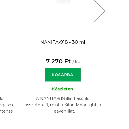
NANITA-918 - 30 ml
NANITA-
7 270 Ft
/ ks
KOSÁRBA
Készleten
ló
A NANITA-918 illat hasonló
A N
Oudgasm
összetételű, mint a Kilian Moonlight in
össze
ntense
Heaven illat.