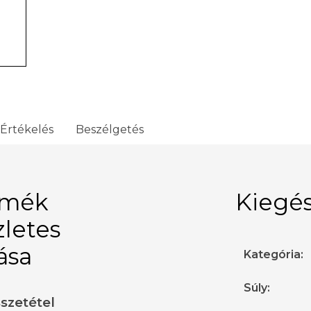
Értékelés
Beszélgetés
rmék
Kiegés
zletes
rása
Kategória
:
Súly
:
sszetétel