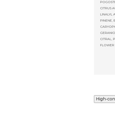
POGOSTEM
CITRUS 
LINALYL 
PINENE,
CARYOPH
GERANIO
CITRAL,
FLOWER O
High-con