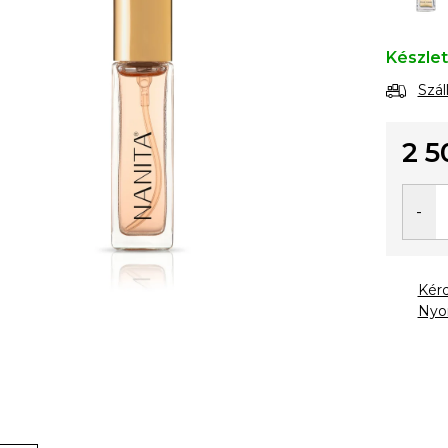
Készle
Szál
2 5
Egysé
Kér
Nyo