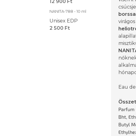
12 900 Ft
csúcsje
NANITA-788 - 10 ml
borssa
Unisex EDP
virágo
2 500 Ft
heliot
alapill
misztik
NANIT
nőknek
alkalma
hónapo
Eau de
Össze
Parfum 
Bht, Et
Butyl M
Ethylhex