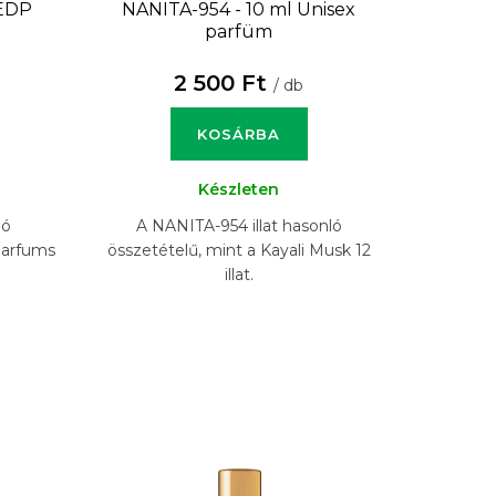
 EDP
NANITA-954 - 10 ml
Unisex
parfüm
2 500 Ft
/ db
KOSÁRBA
Készleten
ló
A NANITA-954 illat hasonló
Parfums
összetételű, mint a Kayali Musk 12
illat.