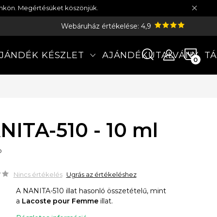
münkön. Megértésüket köszönjük.
Webáruház értékelése: 4,9
KOS
JÁNDÉK KÉSZLET
AJÁNDÉKUTALVÁNY
TÁ
NITA-510 - 10 ml
P
Nincs értékelés
Ugrás az értékeléshez
A NANITA-510 illat hasonló összetételű, mint
a
Lacoste pour Femme
illat.