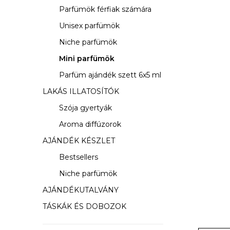
s
Parfümök férfiak számára
ó
Unisex parfümök
p
Niche parfümök
a
Mini parfümök
Parfüm ajándék szett 6x5 ml
n
LAKÁS ILLATOSÍTÓK
e
Szója gyertyák
l
Aroma diffúzorok
AJÁNDÉK KÉSZLET
Bestsellers
Niche parfümök
AJÁNDÉKUTALVÁNY
TÁSKÁK ÉS DOBOZOK