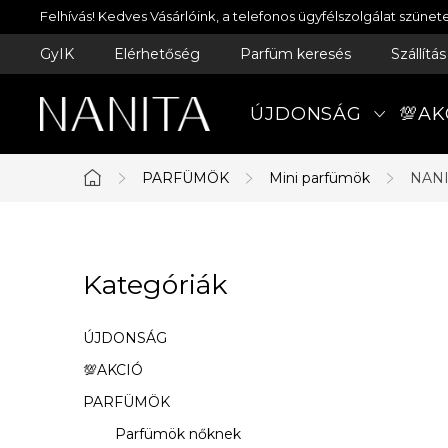
Ugrás
Felhívás! Kedves Vásárlóink, a telefonos ügyfélszolgálat szün
a
GyIK
Elérhetőség
Parfüm keresés
Szállítá
fő
tartalomhoz
ÚJDONSÁG
💯AK
PARFÜMÖK
Mini parfümök
NANI
Kezdőlap
O
Kategóriák
Kategóriák
l
átugrása
d
ÚJDONSÁG
a
💯AKCIÓ
PARFÜMÖK
l
Parfümök nőknek