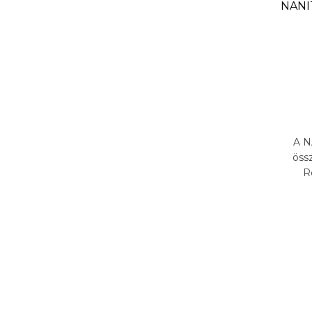
NANIT
A N
öss
R