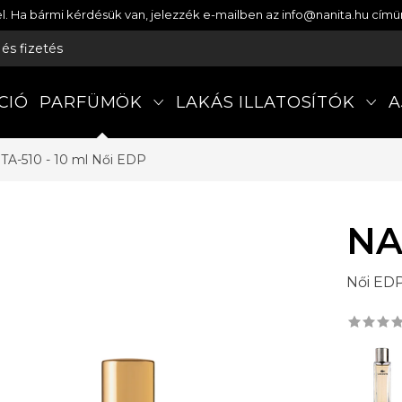
etel. Ha bármi kérdésük van, jelezzék e-mailben az info@nanita.hu cí
s és fizetés
CIÓ
PARFÜMÖK
LAKÁS ILLATOSÍTÓK
A
TA-510 - 10 ml
Női EDP
NA
Női ED