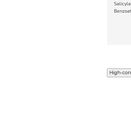
Salicyl
Benzoat
High-con