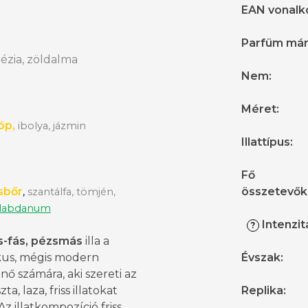
EAN vonalk
Parfüm má
rézia, zöldalma
Nem
:
Méret
:
óp,
ibolya, jázmin
Illattípus
:
Fő
sbőr
összetevők
,
szantálfa, tömjén,
labdanum
Intenzit
?
s-fás, pézsmás
illa a
ikus, mégis modern
Évszak
:
 nő számára, aki szereti az
szta, laza, friss illatokat
Replika
:
 Az illatkompozíció friss