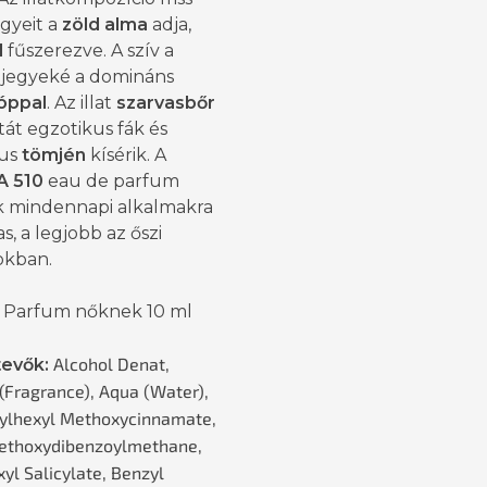
gyeit a
zöld alma
adja,
l
fűszerezve. A szív a
s jegyeké a domináns
róppal
. Az illat
szarvasbőr
atát egzotikus fák és
us
tömjén
kísérik. A
A 510
eau de parfum
 mindennapi alkalmakra
s, a legjobb az őszi
kban.
 Parfum nőknek 10 ml
Alcohol Denat,
tevők:
(Fragrance), Aqua (Water),
hylhexyl Methoxycinnamate,
ethoxydibenzoylmethane,
yl Salicylate, Benzyl