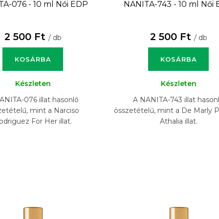
A-076 - 10 ml
Női EDP
NANITA-743 - 10 ml
Női
2 500 Ft
2 500 Ft
/ db
/ db
KOSÁRBA
KOSÁRBA
Készleten
Készleten
ANITA-076 illat hasonló
A NANITA-743 illat hason
zetételű, mint a Narciso
összetételű, mint a De Marly 
odriguez For Her illat.
Athalia illat.