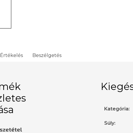
Értékelés
Beszélgetés
rmék
Kiegés
zletes
rása
Kategória
:
Súly
:
sszetétel