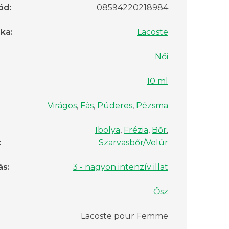
ód
:
08594220218984
rka
:
Lacoste
Női
10 ml
Virágos
,
Fás
,
Púderes
,
Pézsma
Ibolya
,
Frézia
,
Bőr
,
:
Szarvasbőr/Velúr
ás
:
3 - nagyon intenzív illat
Ősz
Lacoste pour Femme