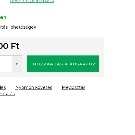
Részletes információ
ten
lítási lehetőségek
00 Ft
gár:
HOZZÁADÁS A KOSÁRHOZ
dés
Nyomon követés
Megosztás
mtatás