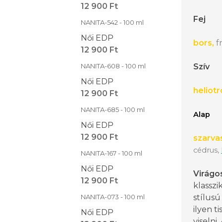
12 900 Ft
Fej
NANITA-542 - 100 ml
Női EDP
bors,
f
12 900 Ft
NANITA-608 - 100 ml
Szív
Női EDP
heliotr
12 900 Ft
NANITA-685 - 100 ml
Alap
Női EDP
12 900 Ft
szarva
cédrus,
NANITA-167 - 100 ml
Női EDP
Virágo
12 900 Ft
klassz
NANITA-073 - 100 ml
stílusú
ilyen ti
Női EDP
viselni.