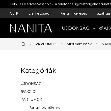
Ugrás
Felhívás! Kedves Vásárlóink, a telefonos ügyfélszolgálat szün
a
GyIK
Elérhetőség
Parfüm keresés
Szállítá
fő
tartalomhoz
ÚJDONSÁG
💯AK
PARFÜMÖK
Mini parfümök
NANI
Kezdőlap
O
Kategóriák
Kategóriák
l
átugrása
d
ÚJDONSÁG
a
💯AKCIÓ
PARFÜMÖK
l
Parfümök nőknek