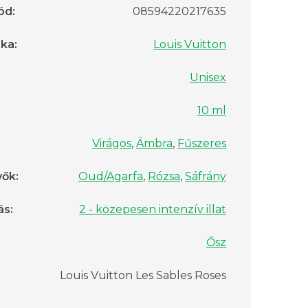
ód
:
08594220217635
rka
:
Louis Vuitton
Unisex
10 ml
Virágos
,
Ámbra
,
Fűszeres
vők
:
Oud/Agarfa
,
Rózsa
,
Sáfrány
ás
:
2 - közepesen intenzív illat
Ősz
Louis Vuitton Les Sables Roses