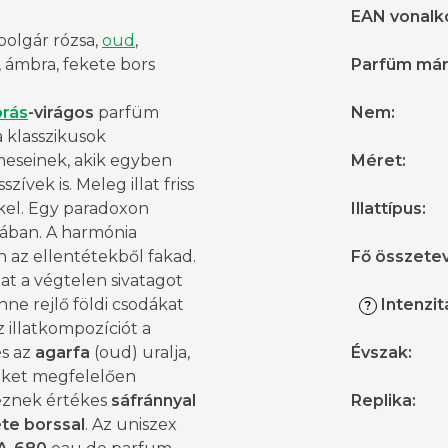
EAN vonalk
bolgár rózsa,
oud
,
, ámbra, fekete bors
Parfüm má
rás
-virágos
parfüm
Nem
:
 a klasszikusok
meseinek, akik egyben
Méret
:
zívek is. Meleg illat friss
kel. Egy paradoxon
Illattípus
:
ban. A harmónia
 az ellentétekből fakad.
Fő összete
llat a végtelen sivatagot
nne rejlő földi csodákat
Intenzit
?
Az illatkompozíciót a
s az
agarfa
(oud) uralja,
Évszak
:
ket megfelelően
eznek értékes
sáfránnyal
Replika
:
ete
borssal
. Az uniszex