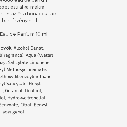
A-680
eau de parfum
ges esti alkalmakra
s, és az őszi hónapokban
obban érvényesül.
 Eau de Parfum 10 ml
Alcohol Denat,
evők:
(Fragrance), Aqua (Water),
nzyl Salicylate,Limonene,
xyl Methoxycinnamate,
ethoxydibenzoylmethane,
yl Salicylate, Hexyl
, Geraniol, Linalool,
lol, Hydroxycitronellal,
Benzoate, Citral, Benzyl
, Isoeugenol