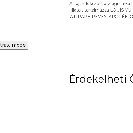
Az ajándékszett a világmárka 
illatait tartalmazza LOUIS VU
ATTRAPÉ-REVES, APOGÉE,
NOMADE, L'IMMENSITÉ
AFTERNOON SWIM,...
trast mode
Érdekelheti 