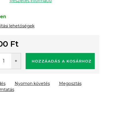
Részletes információ
ten
lítási lehetőségek
00 Ft
gár:
HOZZÁADÁS A KOSÁRHOZ
dés
Nyomon követés
Megosztás
mtatás