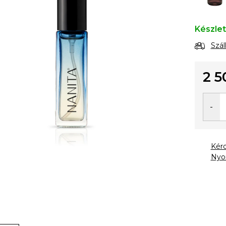
Készle
Szál
2 5
Egysé
Kér
Nyo