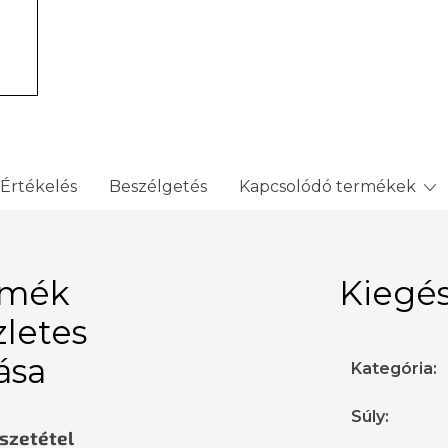
Értékelés
Beszélgetés
Kapcsolódó termékek
rmék
Kiegés
zletes
rása
Kategória
:
Súly
:
sszetétel