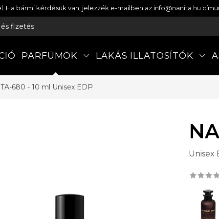
etel. Ha bármi kérdésük van, jelezzék e-mailben az info@nanita.hu cí
s és fizetés
CIÓ
PARFÜMÖK
LAKÁS ILLATOSÍTÓK
A
TA-680 - 10 ml
Unisex EDP
NA
Unisex