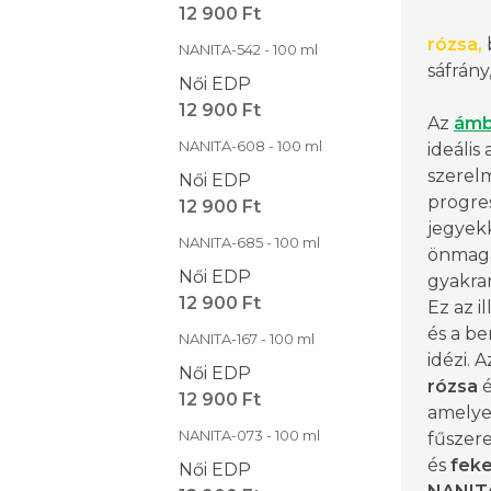
12 900 Ft
rózsa,
NANITA-542 - 100 ml
sáfrány
Női EDP
12 900 Ft
Az
ámb
NANITA-608 - 100 ml
ideális
szerel
Női EDP
progress
12 900 Ft
jegyek
NANITA-685 - 100 ml
önmagá
Női EDP
gyakran
12 900 Ft
Ez az i
és a be
NANITA-167 - 100 ml
idézi. 
Női EDP
rózsa
é
12 900 Ft
amelye
NANITA-073 - 100 ml
fűszer
és
fek
Női EDP