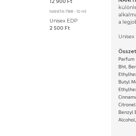
NANIT
12 900 Ft
különle
NANITA-788 - 10 ml
alkalma
Unisex EDP
a legj
2 500 Ft
Unisex
Összet
Parfum 
Bht, Be
Ethylhe
Butyl M
Ethylhex
Cinnamal
Citronel
Benzyl 
Alcohol