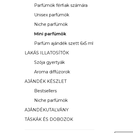
s
Parfümök férfiak számára
ó
Unisex parfümök
p
Niche parfümök
a
Mini parfümök
Parfüm ajándék szett 6x5 ml
n
LAKÁS ILLATOSÍTÓK
e
Szója gyertyák
l
Aroma diffúzorok
AJÁNDÉK KÉSZLET
Bestsellers
Niche parfümök
AJÁNDÉKUTALVÁNY
TÁSKÁK ÉS DOBOZOK