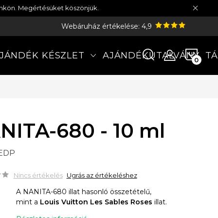
münkön. Megértésüket köszönjük.
Webáruház értékelése: 4,9
KOS
JÁNDÉK KÉSZLET
AJÁNDÉKUTALVÁNY
TÁ
NITA-680 - 10 ml
 EDP
Nincs értékelés
Ugrás az értékeléshez
A NANITA-680 illat hasonló összetételű,
mint a
Louis Vuitton Les Sables Roses
illat.