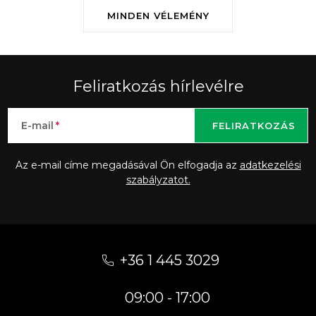
MINDEN VÉLEMÉNY
Feliratkozás hírlevélre
E-mail
FELIRATKOZÁS
Az e-mail címe megadásával Ön elfogadja az
adatkezelési
szabályzatot.
L
á
+36 1 445 3029
b
09:00 - 17:00
l