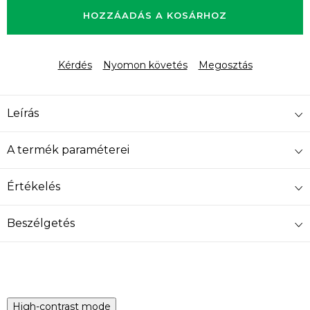
HOZZÁADÁS A KOSÁRHOZ
Kérdés
Nyomon követés
Megosztás
Leírás
A termék paraméterei
Értékelés
Beszélgetés
High-contrast mode