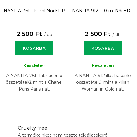
NANITA-761 - 10 ml
Női EDP
NANITA-912 - 10 ml
Női EDP
2 500 Ft
2 500 Ft
/ db
/ db
KOSÁRBA
KOSÁRBA
Készleten
Készleten
A NANITA-761 illat hasonló
A NANITA-912 illat hasonló
összetételű, mint a Chanel
összetételű, mint a Kilian
Paris Paris illat.
Woman in Gold illat.
Cruelty free
A termékeinket nem tesztelték állatokon!