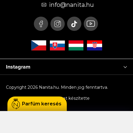
é
info
@
nanita.hu
c
Instagram
Copyright 2026
Nanita.hu
. Minden jog fenntartva.
Shoptet készítette
Parfüm keresés
Sütiket használunk, hogy Ön kényelmesen
böngészhessen az oldalon, és hogy a weboldal