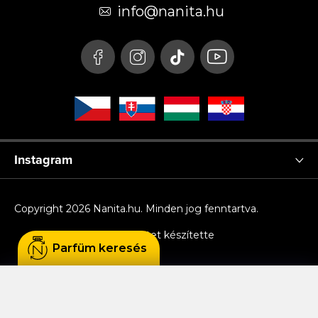
é
info
@
nanita.hu
c
Instagram
Copyright 2026
Nanita.hu
. Minden jog fenntartva.
Shoptet készítette
Parfüm keresés
Sütiket használunk, hogy Ön kényelmesen
böngészhessen az oldalon, és hogy a weboldal