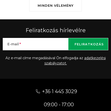
MINDEN VÉLEMÉNY
Feliratkozás hírlevélre
E-mail
FELIRATKOZÁS
Az e-mail címe megadásával Ön elfogadja az
adatkezelési
szabályzatot.
L
á
+36 1 445 3029
b
09:00 - 17:00
l