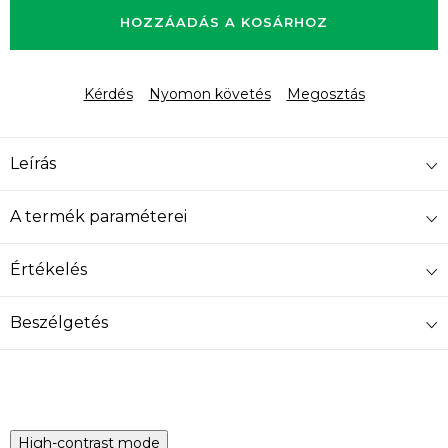
HOZZÁADÁS A KOSÁRHOZ
Kérdés
Nyomon követés
Megosztás
Leírás
A termék paraméterei
Értékelés
Beszélgetés
High-contrast mode