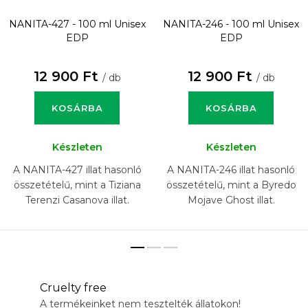
NANITA-427 - 100 ml
Unisex
NANITA-246 - 100 ml
Unisex
EDP
EDP
12 900 Ft
12 900 Ft
/ db
/ db
KOSÁRBA
KOSÁRBA
Készleten
Készleten
A NANITA-427 illat hasonló
A NANITA-246 illat hasonló
összetételű, mint a Tiziana
összetételű, mint a Byredo
Terenzi Casanova illat.
Mojave Ghost illat.
Cruelty free
A termékeinket nem tesztelték állatokon!