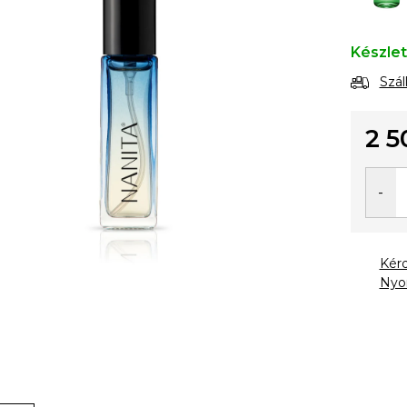
Készle
Szál
2 5
Egysé
Kér
Nyo