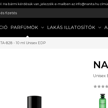
etel. Ha bármi kérdésük van, jelezzék e-mailben az info@nanita.hu cí
s és fizetés
CIÓ
PARFÜMÖK
LAKÁS ILLATOSÍTÓK
A
TA-828 - 10 ml
Unisex EDP
NA
Unisex