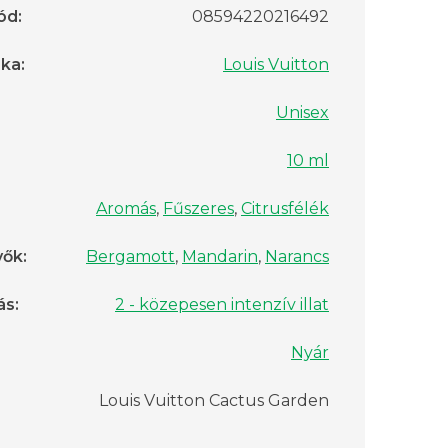
ód
:
08594220216492
rka
:
Louis Vuitton
Unisex
10 ml
Aromás
,
Fűszeres
,
Citrusfélék
vők
:
Bergamott
,
Mandarin
,
Narancs
ás
:
2 - közepesen intenzív illat
Nyár
Louis Vuitton Cactus Garden