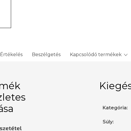
Értékelés
Beszélgetés
Kapcsolódó termékek
rmék
Kiegés
zletes
rása
Kategória
:
Súly
:
sszetétel