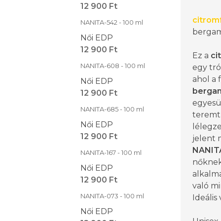
12 900 Ft
citrom
NANITA-542 - 100 ml
berga
Női EDP
12 900 Ft
Ez a
ci
NANITA-608 - 100 ml
egy tr
ahol a
Női EDP
berga
12 900 Ft
egyesü
NANITA-685 - 100 ml
teremt
Női EDP
lélegze
12 900 Ft
jelent 
NANIT
NANITA-167 - 100 ml
nőknek
Női EDP
alkalm
12 900 Ft
való mi
NANITA-073 - 100 ml
Ideális
Női EDP