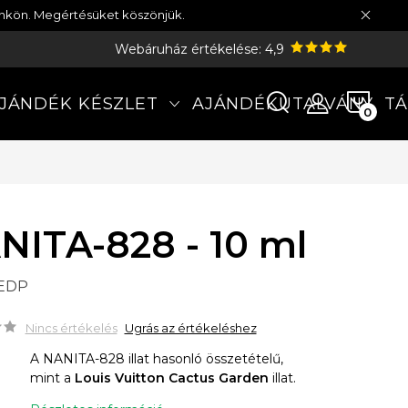
münkön. Megértésüket köszönjük.
Webáruház értékelése: 4,9
KOS
JÁNDÉK KÉSZLET
AJÁNDÉKUTALVÁNY
TÁ
NITA-828 - 10 ml
 EDP
Nincs értékelés
Ugrás az értékeléshez
A NANITA-828 illat hasonló összetételű,
mint a
Louis Vuitton Cactus Garden
illat.