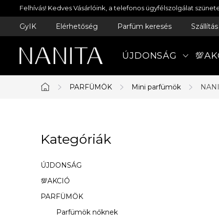
Ugrás
Felhívás! Kedves Vásárlóink, a telefonos ügyfélszolgálat szün
a
GyIK
Elérhetőség
Parfüm keresés
Szállítá
fő
tartalomhoz
ÚJDONSÁG
💯AK
PARFÜMÖK
Mini parfümök
NANI
Kezdőlap
O
Kategóriák
Kategóriák
l
átugrása
d
ÚJDONSÁG
a
💯AKCIÓ
PARFÜMÖK
l
Parfümök nőknek