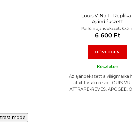
Louis V. No.1 - Replika 
Ajándékszett
Parfüm ajándékszett 6x5 m
6 600 Ft
BŐVEBBEN
Készleten
Az ajándékszett a világmárka 
illatait tartalmazza LOUIS VU
ATTRAPÉ-REVES, APOGÉE,
NOMADE, L'IMMENSITÉ
AFTERNOON SWIM,...
trast mode