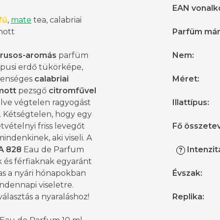
EAN vonalk
fű
,
mate
tea, calabriai
mott
Parfüm má
trusos-aromás
parfüm
Nem
:
ópusi erdő tükörképe,
 fenséges
calabriai
Méret
:
mott
pezsgő
citromfűvel
lve végtelen ragyogást
Illattípus
:
. Kétségtelen, hogy egy
tvételnyi friss levegőt
Fő összete
mindenkinek, aki viseli. A
A
828
Eau de Parfum
Intenzit
?
 és férfiaknak egyaránt
as a nyári hónapokban
Évszak
:
ndennapi viseletre.
 választás a nyaraláshoz!
Replika
: