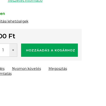
Részletes információ
ten
lítási lehetőségek
00 Ft
gár:
HOZZÁADÁS A KOSÁRHOZ
dés
Nyomon követés
Megosztás
mtatás