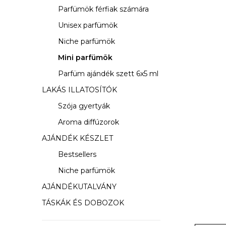
s
Parfümök férfiak számára
ó
Unisex parfümök
p
Niche parfümök
a
Mini parfümök
Parfüm ajándék szett 6x5 ml
n
LAKÁS ILLATOSÍTÓK
e
Szója gyertyák
l
Aroma diffúzorok
AJÁNDÉK KÉSZLET
Bestsellers
Niche parfümök
AJÁNDÉKUTALVÁNY
TÁSKÁK ÉS DOBOZOK