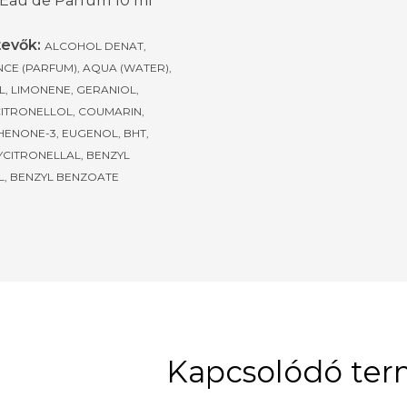
 Eau de Parfum 10 ml
evők:
ALCOHOL DENAT,
CE (PARFUM), AQUA (WATER),
L, LIMONENE, GERANIOL,
CITRONELLOL, COUMARIN,
ENONE-3, EUGENOL, BHT,
CITRONELLAL, BENZYL
, BENZYL BENZOATE
Kapcsolódó te