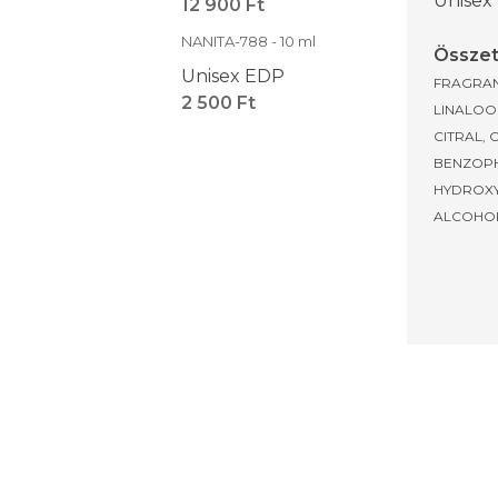
Unisex
12 900 Ft
NANITA-788 - 10 ml
Összet
Unisex EDP
FRAGRAN
2 500 Ft
LINALOO
CITRAL, 
BENZOPH
HYDROXY
ALCOHOL