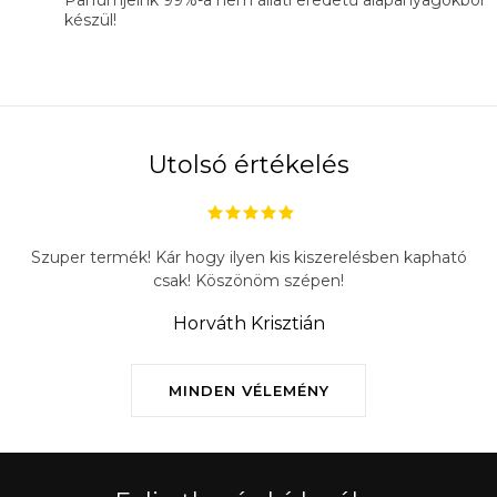
Parfümjeink 99%-a nem állati eredetű alapanyagokból
készül!
Utolsó értékelés
Szuper termék! Kár hogy ilyen kis kiszerelésben kapható
csak! Köszönöm szépen!
Horváth Krisztián
MINDEN VÉLEMÉNY