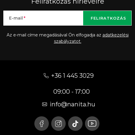
Feliratkozás hírlevélre
E-mail
FELIRATKOZÁS
Az e-mail címe megadásával Ön elfogadja az
adatkezelési
szabályzatot.
L
á
+36 1 445 3029
b
09:00 - 17:00
l
é
info
@
nanita.hu
c