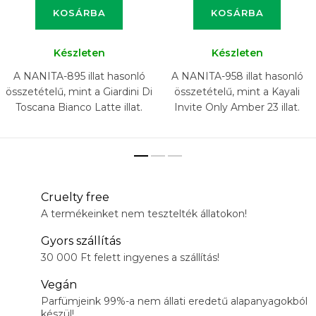
KOSÁRBA
KOSÁRBA
Készleten
Készleten
A NANITA-895 illat hasonló
A NANITA-958 illat hasonló
összetételű, mint a Giardini Di
összetételű, mint a Kayali
Toscana Bianco Latte illat.
Invite Only Amber 23 illat.
Cruelty free
A termékeinket nem tesztelték állatokon!
Gyors szállítás
30 000 Ft felett ingyenes a szállítás!
Vegán
Parfümjeink 99%-a nem állati eredetű alapanyagokból
készül!