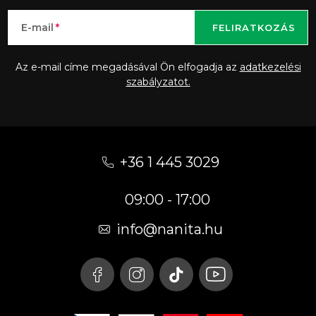
E-mail
FELIRATKOZÁS
Az e-mail címe megadásával Ön elfogadja az
adatkezelési
szabályzatot.
L
á
+36 1 445 3029
b
09:00 - 17:00
l
é
info
@
nanita.hu
c