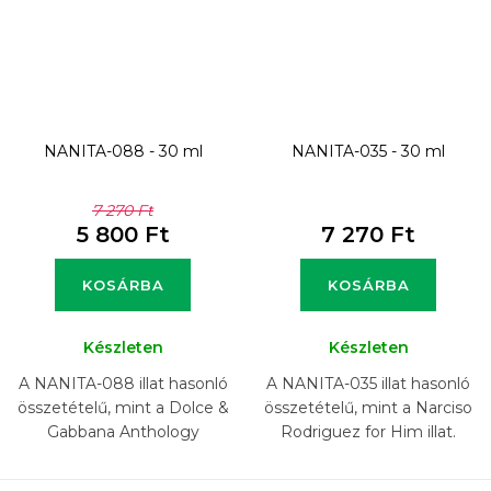
NANITA-088 - 30 ml
NANITA-035 - 30 ml
7 270 Ft
5 800 Ft
7 270 Ft
KOSÁRBA
KOSÁRBA
Készleten
Készleten
A NANITA-088 illat hasonló
A NANITA-035 illat hasonló
összetételű, mint a Dolce &
összetételű, mint a Narciso
Gabbana Anthology
Rodriguez for Him illat.
L'Imperatrice 3 illat.