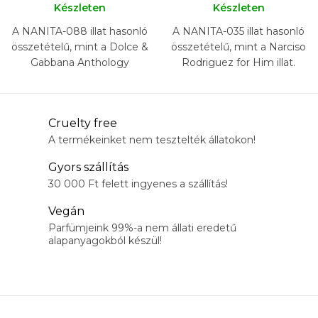
Készleten
Készleten
A NANITA-088 illat hasonló
A NANITA-035 illat hasonló
összetételű, mint a Dolce &
összetételű, mint a Narciso
Gabbana Anthology
Rodriguez for Him illat.
L'Imperatrice 3 illat.
L
Cruelty free
i
A termékeinket nem tesztelték állatokon!
s
Gyors szállítás
t
30 000 Ft felett ingyenes a szállítás!
a
Vegán
i
Parfümjeink 99%-a nem állati eredetű
r
alapanyagokból készül!
á
n
y
í