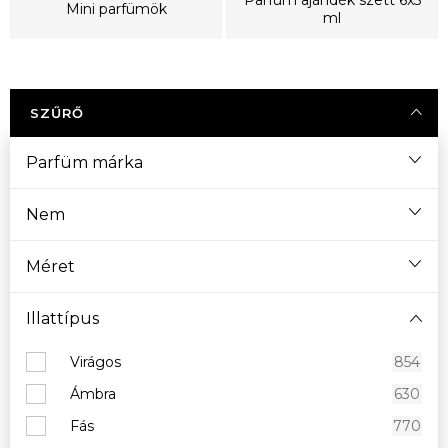
Mini parfümök
ml
SZŰRŐ
Parfüm márka
Nem
Méret
Illattípus
Virágos
854
Ámbra
630
Fás
770