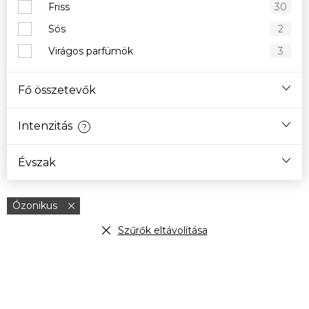
Friss
30
Sós
2
Virágos parfümök
3
Fő összetevők
Intenzitás
?
Évszak
Ózonikus
Szűrők eltávolítása
T
e
r