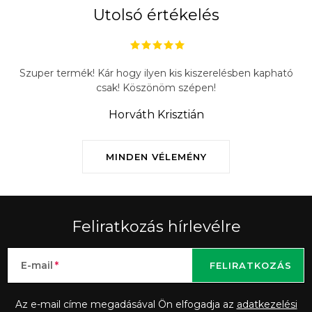
t
Utolsó értékelés
á
s
e
Szuper termék! Kár hogy ilyen kis kiszerelésben kapható
l
csak! Köszönöm szépen!
e
Horváth Krisztián
m
e
i
MINDEN VÉLEMÉNY
Feliratkozás hírlevélre
E-mail
FELIRATKOZÁS
Az e-mail címe megadásával Ön elfogadja az
adatkezelési