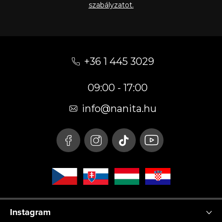
szabályzatot.
L
á
+36 1 445 3029
b
09:00 - 17:00
l
é
info
@
nanita.hu
c
Instagram