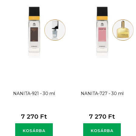
m
é
k
e
k
l
i
s
t
NANITA-921 - 30 ml
NANITA-727 - 30 ml
á
j
7 270 Ft
7 270 Ft
a
KOSÁRBA
KOSÁRBA