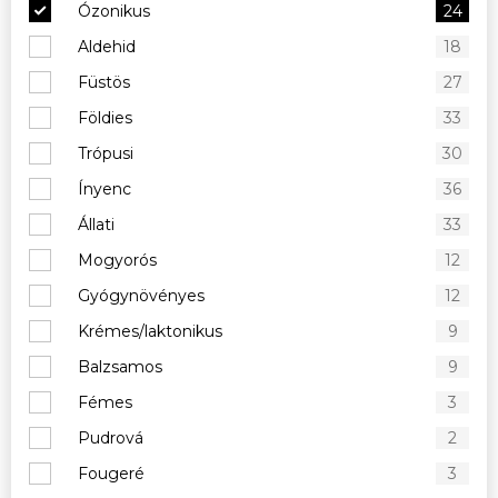
Ózonikus
24
Aldehid
18
Füstös
27
Földies
33
Trópusi
30
Ínyenc
36
Állati
33
Mogyorós
12
Gyógynövényes
12
Krémes/laktonikus
9
Balzsamos
9
Fémes
3
Pudrová
2
Fougeré
3